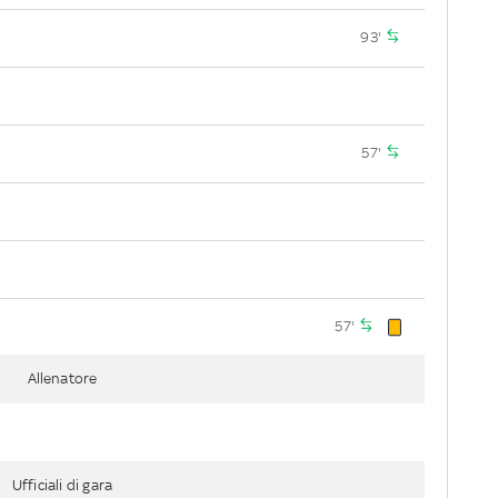
93'
57'
57'
Allenatore
Ufficiali di gara