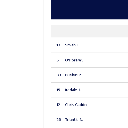
13
Smith J.
5
O'Hora W.
33
Bushiri R.
15
Iredale J.
12
Chris Cadden
26
Triantis N.