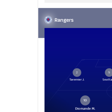
Rangers
2
5
Tavernier J.
Souttar
10
Diomande M.