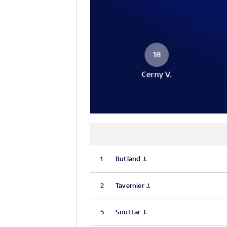
18
Cerny V.
1
Butland J.
2
Tavernier J.
5
Souttar J.