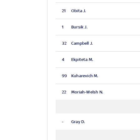
21
Obita J.
1
Bursik J.
32
Campbell J.
4
Ekpiteta M.
99
Kuharevich M.
22
Moriah-Welsh N.
-
Gray D.