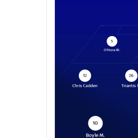
5
O'Hora W.
12
26
Chris Cadden
Triantis 
10
Boyle M.