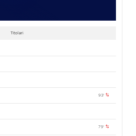
Titolari
93'
79'