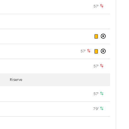
57'
57'
57'
Riserve
57'
79'