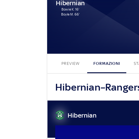
Hibernian
Bowie K. 16'
Boyle M. 66'
PREVIEW
FORMAZIONI
ST
Hibernian–Rangers,
Hibernian