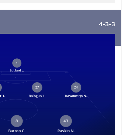
4-3-3
1
Butland J.
27
24
 J.
Balogun L.
Kasanwirjo N.
8
43
Barron C.
Raskin N.