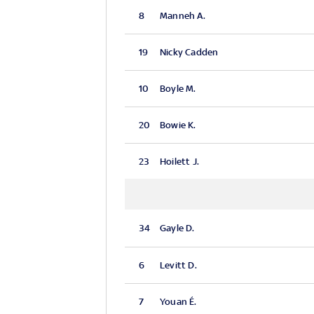
8
Manneh A.
19
Nicky Cadden
10
Boyle M.
20
Bowie K.
23
Hoilett J.
34
Gayle D.
6
Levitt D.
7
Youan É.