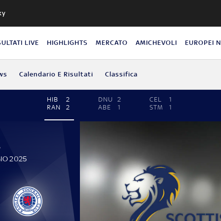
ky
SULTATI LIVE
HIGHLIGHTS
MERCATO
AMICHEVOLI
EUROPEI 
ws
Calendario E Risultati
Classifica
HIB
2
DNU
2
CEL
1
RAN
2
ABE
1
STM
1
P
IO 2025