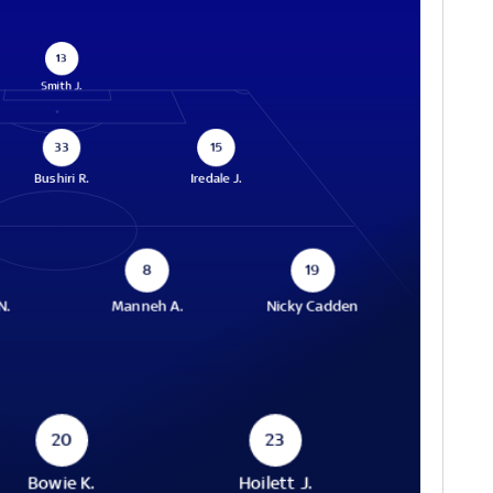
13
Smith J.
33
15
Bushiri R.
Iredale J.
8
19
N.
Manneh A.
Nicky Cadden
20
23
Bowie K.
Hoilett J.