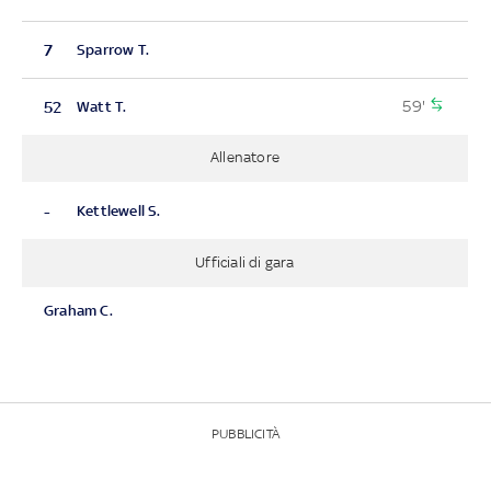
7
Sparrow T.
59'
52
Watt T.
Allenatore
-
Kettlewell S.
Ufficiali di gara
Graham C.
PUBBLICITÀ