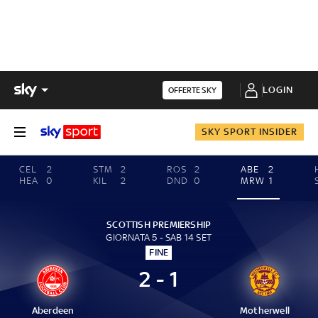
LOGIN
OFFERTE SKY
SKY SPORT INSIDER
CEL
2
STM
2
ROS
2
ABE
2
HEA
0
KIL
2
DND
0
MRW
1
SCOTTISH PREMIERSHIP
GIORNATA 5 - SAB 14 SET
FINE
2 - 1
Aberdeen
Motherwell