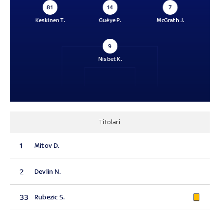
81
14
7
Keskinen T.
Guèye P.
McGrath J.
9
Nisbet K.
Titolari
1
Mitov D.
2
Devlin N.
33
Rubezic S.