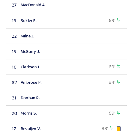
27
MacDonald A.
69'
19
Sokler E.
22
Milne J.
15
McGarry J.
69'
10
Clarkson L.
84'
32
Ambrose P.
31
Doohan R.
59'
20
Morris S.
83'
17
Besuijen V.