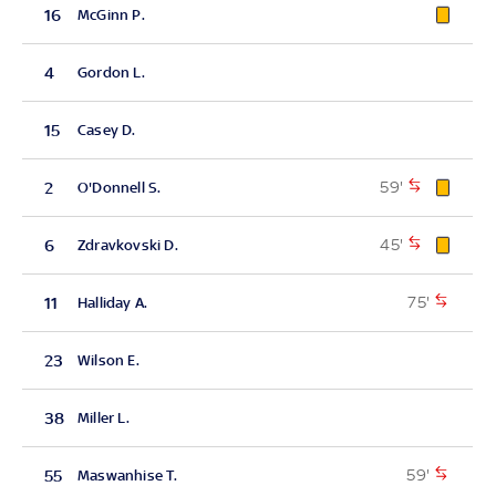
16
McGinn P.
4
Gordon L.
15
Casey D.
59'
2
O'Donnell S.
45'
6
Zdravkovski D.
75'
11
Halliday A.
23
Wilson E.
38
Miller L.
59'
55
Maswanhise T.