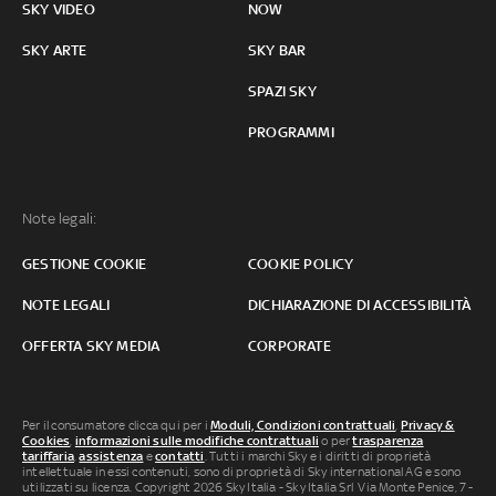
SKY VIDEO
NOW
SKY ARTE
SKY BAR
SPAZI SKY
PROGRAMMI
Note legali:
GESTIONE COOKIE
COOKIE POLICY
NOTE LEGALI
DICHIARAZIONE DI ACCESSIBILITÀ
OFFERTA SKY MEDIA
CORPORATE
Per il consumatore clicca qui per i
Moduli, Condizioni contrattuali
,
Privacy &
Cookies
,
informazioni sulle modifiche contrattuali
o per
trasparenza
tariffaria
,
assistenza
e
contatti
. Tutti i marchi Sky e i diritti di proprietà
intellettuale in essi contenuti, sono di proprietà di Sky international AG e sono
utilizzati su licenza. Copyright 2026 Sky Italia - Sky Italia Srl Via Monte Penice, 7 -