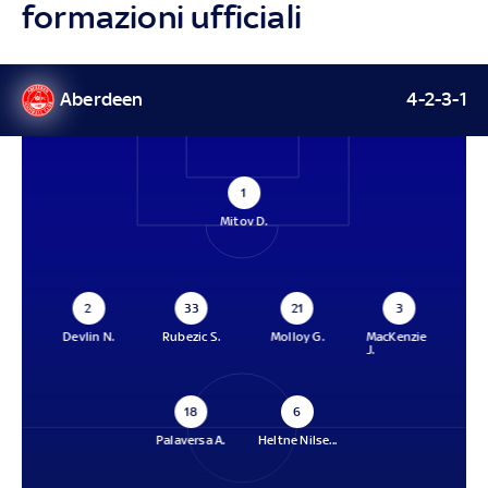
formazioni ufficiali
Aberdeen
4-2-3-1
1
Mitov D.
2
33
21
3
Devlin N.
Rubezic S.
Molloy G.
MacKenzie
J.
18
6
Palaversa A.
Heltne Nilse...