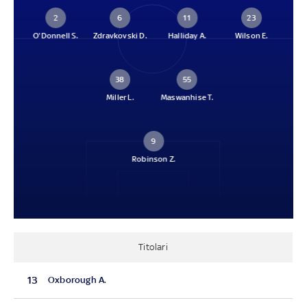
2
6
11
23
O'Donnell S.
Zdravkovski D.
Halliday A.
Wilson E.
38
55
Miller L.
Maswanhise T.
9
Robinson Z.
Titolari
13
Oxborough A.