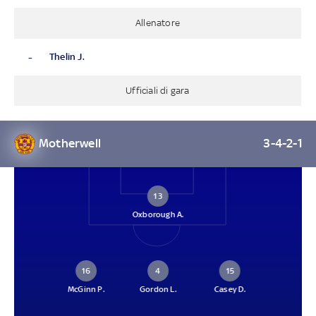
Allenatore
-
Thelin J.
Ufficiali di gara
Motherwell
3-4-2-1
13
Oxborough A.
16
4
15
McGinn P.
Gordon L.
Casey D.