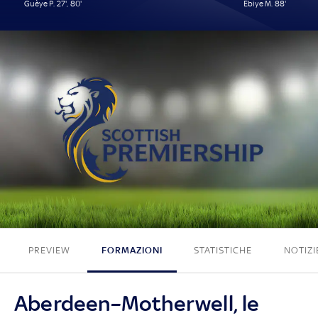
Guèye P. 27', 80'
Ebiye M. 88'
2 - 1
PREVIEW
FORMAZIONI
STATISTICHE
NOTIZI
Aberdeen–Motherwell, le