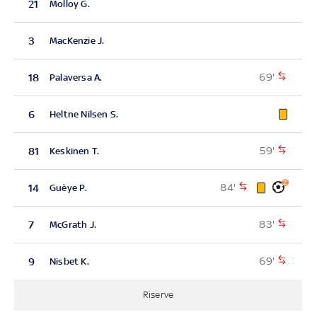
21
Molloy G.
3
MacKenzie J.
69'
18
Palaversa A.
6
Heltne Nilsen S.
59'
81
Keskinen T.
2
84'
14
Guèye P.
83'
7
McGrath J.
69'
9
Nisbet K.
Riserve