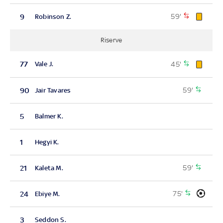
59'
9
Robinson Z.
Riserve
45'
77
Vale J.
59'
90
Jair Tavares
5
Balmer K.
1
Hegyi K.
59'
21
Kaleta M.
75'
24
Ebiye M.
3
Seddon S.