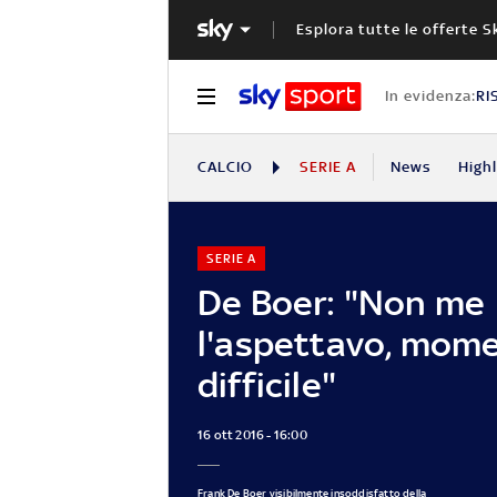
Esplora tutte le offerte S
In evidenza:
RI
CALCIO
SERIE A
News
High
SERIE A
De Boer: "Non me
l'aspettavo, mom
difficile"
16 ott 2016 - 16:00
Frank De Boer visibilmente insoddisfatto della