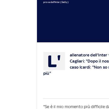
prova dell'Inter (Getty)
L'
allenatore dell'Inter
Cagliari: "Dopo il n
caso Icardi: "Non so 
più"
"Se è il mio momento più difficile 