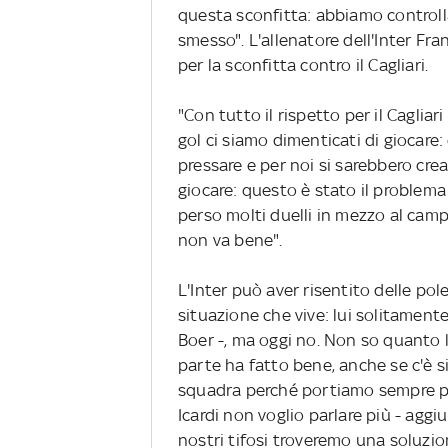
questa sconfitta: abbiamo controlla
smesso". L'allenatore dell'Inter Fr
per la sconfitta contro il Cagliari.
"Con tutto il rispetto per il Cagliari
gol ci siamo dimenticati di giocare:
pressare e per noi si sarebbero crea
giocare: questo è stato il problem
perso molti duelli in mezzo al cam
non va bene".
L'Inter può aver risentito delle po
situazione che vive: lui solitament
Boer -, ma oggi no. Non so quanto 
parte ha fatto bene, anche se c'è s
squadra perché portiamo sempre poc
Icardi non voglio parlare più - aggi
nostri tifosi troveremo una soluzion