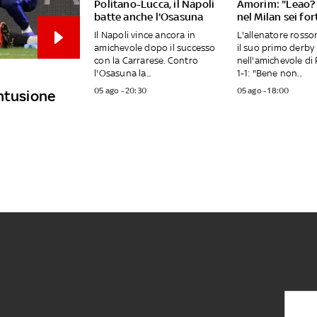
Politano-Lucca, il Napoli
Amorim: "Leao? 
batte anche l'Osasuna
nel Milan sei fo
Il Napoli vince ancora in
L'allenatore ross
amichevole dopo il successo
il suo primo derby
con la Carrarese. Contro
nell'amichevole di 
l'Osasuna la...
1-1: "Bene non...
05 ago - 20:30
05 ago - 18:00
ontusione