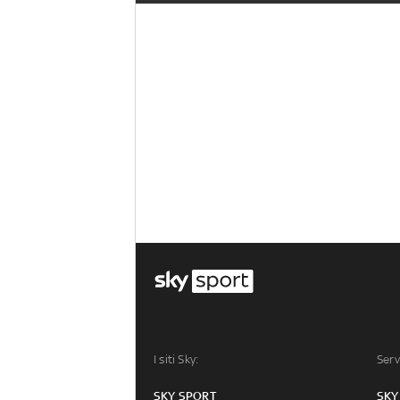
I siti Sky:
Serv
SKY SPORT
SKY