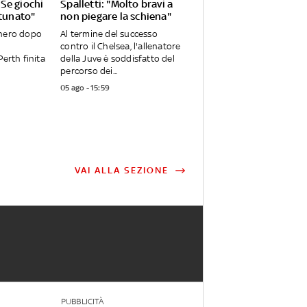
Se giochi
Spalletti: "Molto bravi a
rtunato"
non piegare la schiena"
onero dopo
Al termine del successo
contro il Chelsea, l'allenatore
Perth finita
della Juve è soddisfatto del
percorso dei...
05 ago - 15:59
VAI ALLA SEZIONE
PUBBLICITÀ