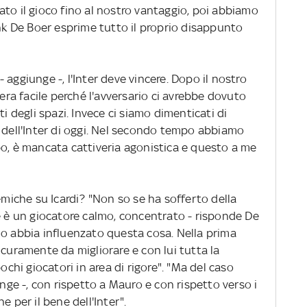
to il gioco fino al nostro vantaggio, poi abbiamo
ank De Boer esprime tutto il proprio disappunto
 - aggiunge -, l'Inter deve vincere. Dopo il nostro
 era facile perché l'avversario ci avrebbe dovuto
ti degli spazi. Invece ci siamo dimenticati di
a dell'Inter di oggi. Nel secondo tempo abbiamo
po, è mancata cattiveria agonistica e questo a me
lemiche su Icardi? "Non so se ha sofferto della
e è un giocatore calmo, concentrato - risponde De
lo abbia influenzato questa cosa. Nella prima
icuramente da migliorare e con lui tutta la
hi giocatori in area di rigore". "Ma del caso
unge -, con rispetto a Mauro e con rispetto verso i
e per il bene dell'Inter".