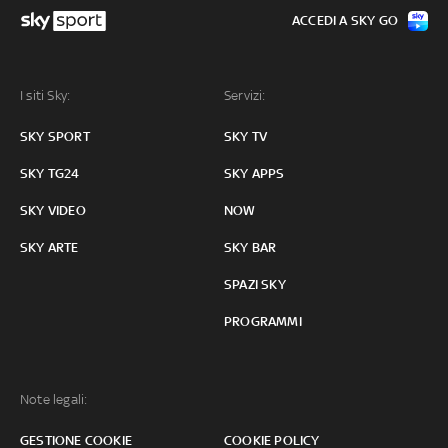
ACCEDI A SKY GO
I siti Sky:
Servizi:
SKY SPORT
SKY TV
SKY TG24
SKY APPS
SKY VIDEO
NOW
SKY ARTE
SKY BAR
SPAZI SKY
PROGRAMMI
Note legali:
GESTIONE COOKIE
COOKIE POLICY