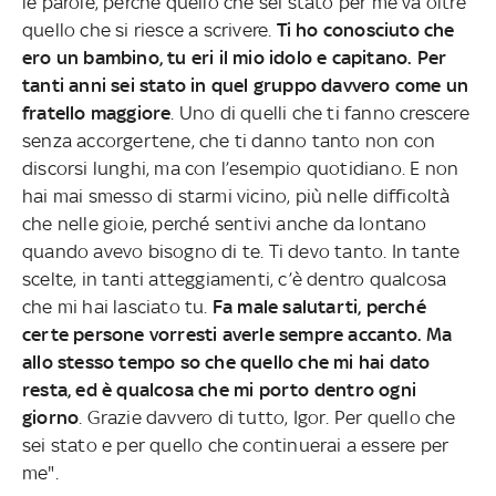
le parole, perché quello che sei stato per me va oltre
quello che si riesce a scrivere.
Ti ho conosciuto che
ero un bambino, tu eri il mio idolo e capitano. Per
tanti anni sei stato in quel gruppo davvero come un
fratello maggiore
. Uno di quelli che ti fanno crescere
senza accorgertene, che ti danno tanto non con
discorsi lunghi, ma con l’esempio quotidiano. E non
hai mai smesso di starmi vicino, più nelle difficoltà
che nelle gioie, perché sentivi anche da lontano
quando avevo bisogno di te. Ti devo tanto. In tante
scelte, in tanti atteggiamenti, c’è dentro qualcosa
che mi hai lasciato tu.
Fa male salutarti, perché
certe persone vorresti averle sempre accanto. Ma
allo stesso tempo so che quello che mi hai dato
resta, ed è qualcosa che mi porto dentro ogni
giorno
. Grazie davvero di tutto, Igor. Per quello che
sei stato e per quello che continuerai a essere per
me".