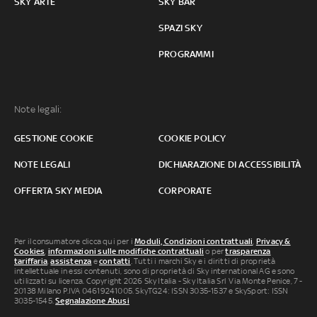
SKY ARTE
SKY BAR
SPAZI SKY
PROGRAMMI
Note legali:
GESTIONE COOKIE
COOKIE POLICY
NOTE LEGALI
DICHIARAZIONE DI ACCESSIBILITÀ
OFFERTA SKY MEDIA
CORPORATE
Per il consumatore clicca qui per i
Moduli, Condizioni contrattuali
,
Privacy &
Cookies
,
informazioni sulle modifiche contrattuali
o per
trasparenza
tariffaria
,
assistenza
e
contatti
. Tutti i marchi Sky e i diritti di proprietà
intellettuale in essi contenuti, sono di proprietà di Sky international AG e sono
utilizzati su licenza. Copyright 2026 Sky Italia - Sky Italia Srl Via Monte Penice, 7 -
20138 Milano P.IVA 04619241005. SkyTG24: ISSN 3035-1537 e SkySport: ISSN
3035-1545.
Segnalazione Abusi