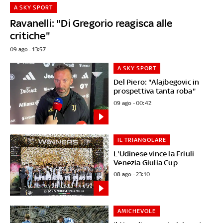
A SKY SPORT
Ravanelli: "Di Gregorio reagisca alle
critiche"
09 ago - 13:57
A SKY SPORT
Del Piero: "Alajbegovic in
prospettiva tanta roba"
09 ago - 00:42
IL TRIANGOLARE
L'Udinese vince la Friuli
Venezia Giulia Cup
08 ago - 23:10
AMICHEVOLE