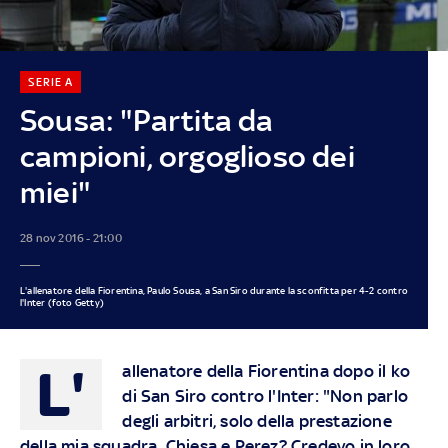
SERIE A
Sousa: "Partita da
campioni, orgoglioso dei
miei"
28 nov 2016 - 21:00
L'allenatore della Fiorentina, Paulo Sousa, a San Siro durante la sconfitta per 4-2 contro
l'Inter (foto Getty)
L'
allenatore della Fiorentina dopo il ko
di San Siro contro l'Inter: "Non parlo
degli arbitri, solo della prestazione
della mia squadra. Chiesa e Perez? Credevo in loro,