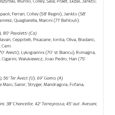
zynski, Murillo, Colley, Sala; Praet, Ekdal, Jankto;
li, Ferrari, Colley (58' Regini), Jankto (58'
amirez, Quagliarella, Maroni (71' Bahlouli).
, 80' Pavoletti (Ca)
avan, Ceppitelli, Pisacane; Ionita, Oliva, Bradaric,
 Cerri.
70’ Aresti); Lykogiannis (70’ st Biancu), Romagna,
, Cigarini, Walukiewicz; Joao Pedro; Han (75'
), 56' Ter Avest (U), 69' Gomis (A)
e Maio, Samir; Stryger, Mandragora, Fofana,
ini, 38' Chancellor, 42' Torregrossa, 45' aut. Avesani,