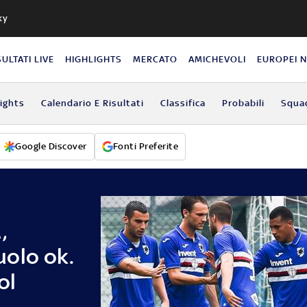
ky
SULTATI LIVE
HIGHLIGHTS
MERCATO
AMICHEVOLI
EUROPEI 
lights
Calendario E Risultati
Classifica
Probabili
Squa
Google Discover
Fonti Preferite
,
olo ok.
ol