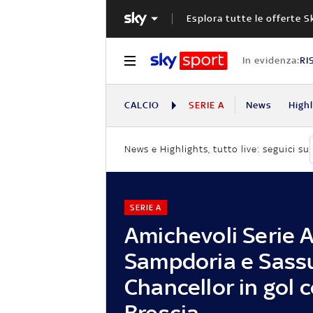
Esplora tutte le offerte S
In evidenza:
RI
CALCIO
SERIE A
News
High
News e Highlights, tutto live: seguici su
SERIE A
Amichevoli Serie A
Sampdoria e Sassu
Chancellor in gol c
Brescia