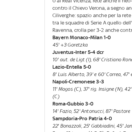
0 al Real Vicenza, rete anche il neo
contro il Chievo Verona, a segno 
Ciliverghe: spazio anche per la ret
tra le squadre di Serie A quello dell'
Ravenna, crolla per 3-2 anche contro 
Bayern Monaco-Milan 1-0
45' +3 Goretzka
Juventus-Inter 5-4 dcr
10' aut. de Ligt (I), 68' Cristiano Ron
Lazio-Entella 5-0
8' Luis Alberto, 39' e 60' Correa, 47' 
Napoli-Cremonese 3-3
11' Mogos (C), 37' rig. Insigne (N), 42
(C)
Roma-Gubbio 3-0
14' Fazio, 52' Antonucci, 87' Pastore
Sampdoria-Pro Patria 4-0
22′ Bonazzoli, 25′ Gabbiadini, 45′ Ja