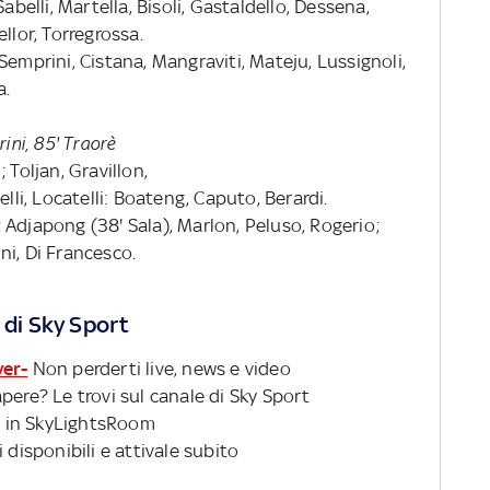
abelli, Martella, Bisoli, Gastaldello, Dessena,
llor, Torregrossa.
Semprini, Cistana, Mangraviti, Mateju, Lussignoli,
a.
erini, 85' Traorè
 Toljan, Gravillon,
elli, Locatelli: Boateng, Caputo, Berardi.
Adjapong (38' Sala), Marlon, Peluso, Rogerio;
ini, Di Francesco.
 di Sky Sport
ver-
Non perderti live, news e video
pere? Le trovi sul canale di Sky Sport
 in SkyLightsRoom
 disponibili e attivale subito