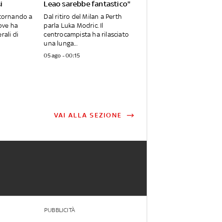
i
Leao sarebbe fantastico"
 tornando a
Dal ritiro del Milan a Perth
ove ha
parla Luka Modric. Il
rali di
centrocampista ha rilasciato
una lunga...
05 ago - 00:15
VAI ALLA SEZIONE
PUBBLICITÀ