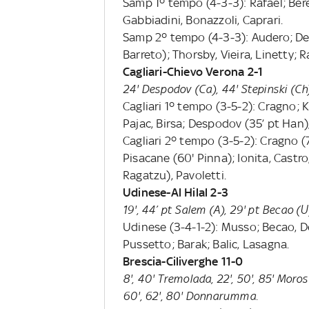
Samp 1º tempo (4-3-3): Rafael; Beres
Gabbiadini, Bonazzoli, Caprari.
Samp 2º tempo (4-3-3): Audero; Depao
Barreto); Thorsby, Vieira, Linetty; R
Cagliari-Chievo Verona 2-1
24' Despodov (Ca), 44' Stepinski (Ch)
Cagliari 1º tempo (3-5-2): Cragno; Kl
Pajac, Birsa; Despodov (35’ pt Han),
Cagliari 2º tempo (3-5-2): Cragno (
Pisacane (60' Pinna); Ionita, Castro
Ragatzu), Pavoletti.
Udinese-Al Hilal 2-3
19', 44’ pt Salem (A), 29' pt Becao (U
Udinese (3-4-1-2): Musso; Becao, D
Pussetto; Barak; Balic, Lasagna.
Brescia-Ciliverghe 11-0
8', 40' Tremolada, 22', 50', 85' Moros
60', 62', 80' Donnarumma.