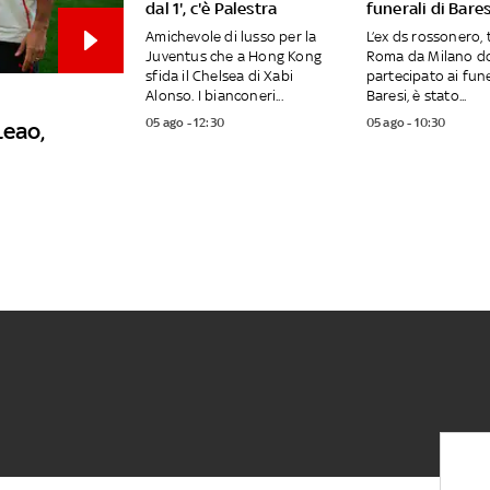
dal 1', c'è Palestra
funerali di Bares
Amichevole di lusso per la
L’ex ds rossonero,
Juventus che a Hong Kong
Roma da Milano d
sfida il Chelsea di Xabi
partecipato ai fune
Alonso. I bianconeri...
Baresi, è stato...
05 ago - 12:30
05 ago - 10:30
Leao,