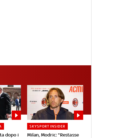
A
SKYSPORT INSIDER
ta dopo i
Milan, Modric: "Restasse