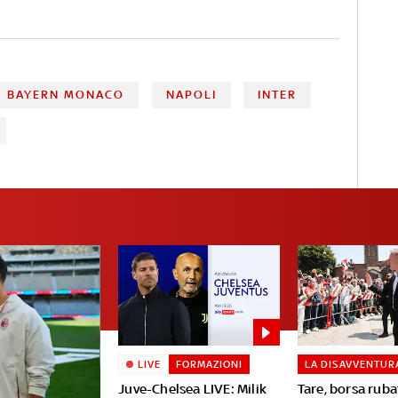
BAYERN MONACO
NAPOLI
INTER
LIVE
FORMAZIONI
LA DISAVVENTUR
Juve-Chelsea LIVE: Milik
Tare, borsa ruba