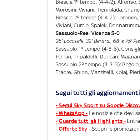
Brescia 1º tempo: (4-4-2): Alfonso, S
Morosini, Viviani, Tremolada, Chance
Brescia 2º tempo (4-4-2): Joronen, 
Viviani, Curcio, Spalek, Donnarumm
Sassuolo-Real Vicenza 5-0
25' Locatelli, 32' Berardi, 68' e 75' Pi
Sassuolo 1º tempo (4-3-3): Consigli;
Ferrari, Tripaldelli; Duncan, Magnan
Sassuolo 2º tempo (4-3-3): Pegolo; 
Traore, Ghion, Mazzitelli, Kolaj, Pier
Segui tutti gli aggiornamenti
- Segui Sky Sport su Google Disco
- WhatsApp -
Le notizie che devi sa
- Guarda tutti gli Highlights -
Entra
- Offerte Sky -
Scopri le promozioni