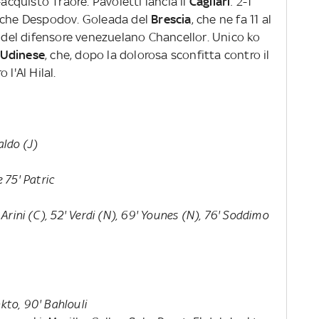
-acquisto Traorè. Pavoletti lancia il
Cagliari
: 2-1
anche Despodov. Goleada del
Brescia
, che ne fa 11 al
e del difensore venezuelano Chancellor. Unico ko
Udinese
, che, dopo la dolorosa sconfitta contro il
l'Al Hilal.
aldo (J)
e 75' Patric
' Arini (C), 52' Verdi (N), 69' Younes (N), 76' Soddimo
nkto, 90' Bahlouli