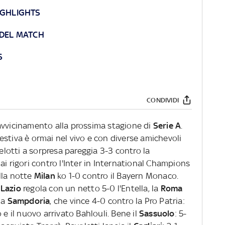
IGHLIGHTS
 DEL MATCH
S
CONDIVIDI
avvicinamento alla prossima stagione di
Serie A
.
stiva è ormai nel vivo e con diverse amichevoli
elotti a sorpresa pareggia 3-3 contro la
ai rigori contro l'Inter in International Champions
lla notte
Milan
ko 1-0 contro il Bayern Monaco.
a
Lazio
regola con un netto 5-0 l'Entella, la
Roma
la
Sampdoria
, che vince 4-0 contro la Pro Patria:
 e il nuovo arrivato Bahlouli. Bene il
Sassuolo
: 5-