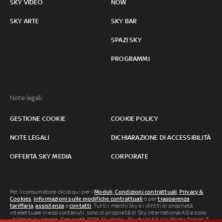
SKY VIDEO
NOW
SKY ARTE
SKY BAR
SPAZI SKY
PROGRAMMI
Note legali:
GESTIONE COOKIE
COOKIE POLICY
NOTE LEGALI
DICHIARAZIONE DI ACCESSIBILITÀ
OFFERTA SKY MEDIA
CORPORATE
Per il consumatore clicca qui per i
Moduli, Condizioni contrattuali
,
Privacy &
Cookies
,
informazioni sulle modifiche contrattuali
o per
trasparenza
tariffaria
,
assistenza
e
contatti
. Tutti i marchi Sky e i diritti di proprietà
intellettuale in essi contenuti, sono di proprietà di Sky international AG e sono
utilizzati su licenza. Copyright 2026 Sky Italia - Sky Italia Srl Via Monte Penice, 7 -