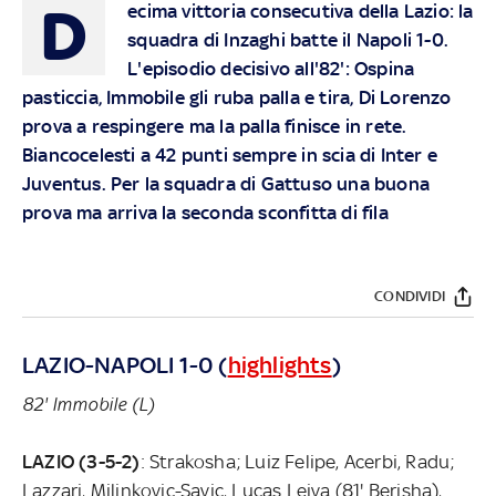
D
ecima vittoria consecutiva della Lazio: la
squadra di Inzaghi batte il Napoli 1-0.
L'episodio decisivo all'82': Ospina
pasticcia, Immobile gli ruba palla e tira, Di Lorenzo
prova a respingere ma la palla finisce in rete.
Biancocelesti a 42 punti sempre in scia di Inter e
Juventus. Per la squadra di Gattuso una buona
prova ma arriva la seconda sconfitta di fila
CONDIVIDI
LAZIO-NAPOLI 1-0 (
highlights
)
82' Immobile (L)
LAZIO (3-5-2)
: Strakosha; Luiz Felipe, Acerbi, Radu;
Lazzari, Milinkovic-Savic, Lucas Leiva (81' Berisha),