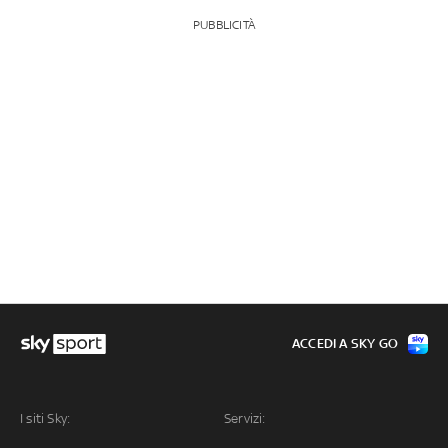
PUBBLICITÀ
ACCEDI A SKY GO
I siti Sky:
Servizi: