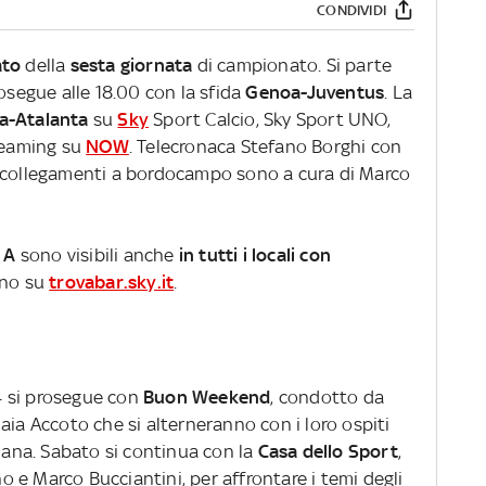
CONDIVIDI
ato
della
sesta giornata
di campionato. Si parte
osegue alle 18.00 con la sfida
Genoa-Juventus
. La
a-Atalanta
su
Sky
Sport Calcio, Sky Sport UNO,
treaming su
NOW
. Telecronaca Stefano Borghi con
I collegamenti a bordocampo sono a cura di Marco
 A
sono visibili anche
in tutti i locali con
cino su
trovabar.sky.it
.
4 si prosegue con
Buon Weekend
, condotto da
aia Accoto che si alterneranno con i loro ospiti
imana. Sabato si continua con la
Casa dello Sport
,
 e Marco Bucciantini, per affrontare i temi degli