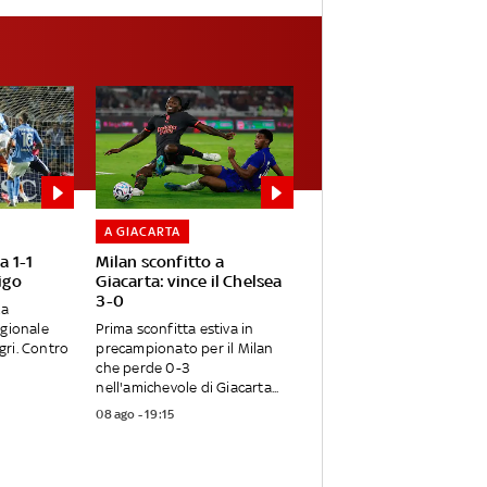
A GIACARTA
a 1-1
Milan sconfitto a
igo
Giacarta: vince il Chelsea
3-0
ta
agionale
Prima sconfitta estiva in
egri. Contro
precampionato per il Milan
che perde 0-3
nell'amichevole di Giacarta...
08 ago - 19:15