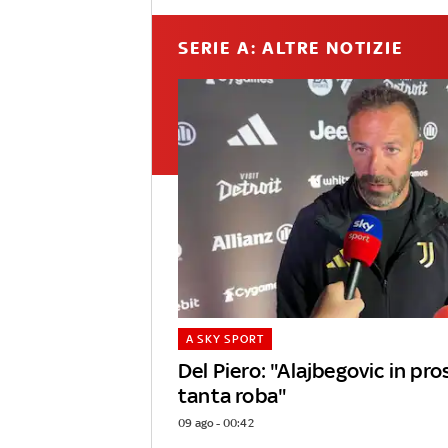
SERIE A: ALTRE NOTIZIE
A SKY SPORT
Del Piero: "Alajbegovic in pr
tanta roba"
09 ago - 00:42