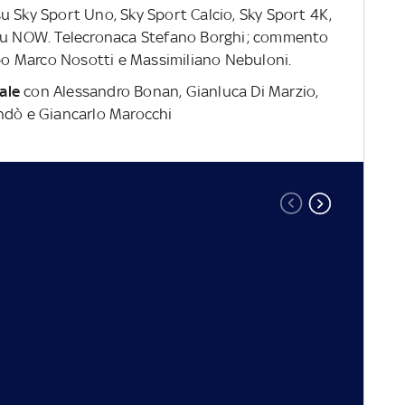
u Sky Sport Uno, Sky Sport Calcio, Sky Sport 4K,
 su NOW. Telecronaca Stefano Borghi; commento
o Marco Nosotti e Massimiliano Nebuloni.
nale
con Alessandro Bonan, Gianluca Di Marzio,
ondò e Giancarlo Marocchi