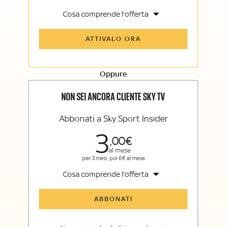
Cosa comprende l'offerta
Tutti gli articoli di Sky Sport Insider e
ATTIVALO ORA
Sky TG24 Insider
Opinioni, retroscena e storie
raccontate dalle grandi firme di Sky
Sport e Sky TG24
Oppure
La newsletter esclusiva di Sky Sport
Insider e Sky TG24 Insider
NON SEI ANCORA CLIENTE SKY TV
Abbonati a Sky Sport Insider
3
00
al mese
per 3 mesi, poi 6€ al mese
Cosa comprende l'offerta
Tutti gli articoli di Sky Sport Insider
ABBONATI
Opinioni, retroscena e storie
raccontate dalle grandi firme di Sky