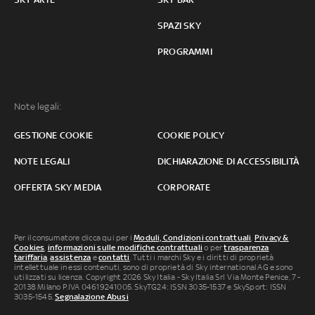
SPAZI SKY
PROGRAMMI
Note legali:
GESTIONE COOKIE
COOKIE POLICY
NOTE LEGALI
DICHIARAZIONE DI ACCESSIBILITÀ
OFFERTA SKY MEDIA
CORPORATE
Per il consumatore clicca qui per i
Moduli, Condizioni contrattuali
,
Privacy &
Cookies
,
informazioni sulle modifiche contrattuali
o per
trasparenza
tariffaria
,
assistenza
e
contatti
. Tutti i marchi Sky e i diritti di proprietà
intellettuale in essi contenuti, sono di proprietà di Sky international AG e sono
utilizzati su licenza. Copyright 2026 Sky Italia - Sky Italia Srl Via Monte Penice, 7 -
20138 Milano P.IVA 04619241005. SkyTG24: ISSN 3035-1537 e SkySport: ISSN
3035-1545.
Segnalazione Abusi