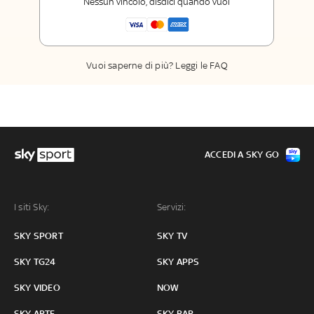
Nessun vincolo, disdici quando vuoi
Sport
La newsletter esclusiva di Sky Sport
Insider
Vuoi saperne di più? Leggi le FAQ
ACCEDI A SKY GO
I siti Sky:
Servizi:
SKY SPORT
SKY TV
SKY TG24
SKY APPS
SKY VIDEO
NOW
SKY ARTE
SKY BAR