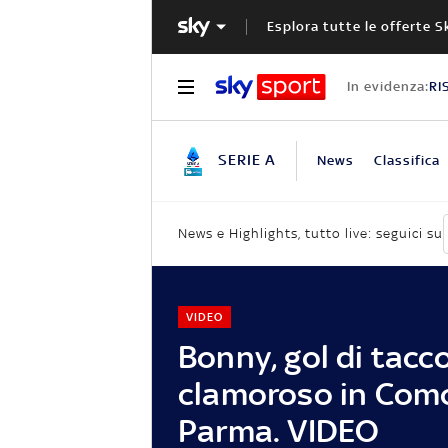
Esplora tutte le offerte S
In evidenza:
RI
SERIE A
News
Classifica
News e Highlights, tutto live: seguici su
VIDEO
Bonny, gol di tacc
clamoroso in Com
Parma. VIDEO