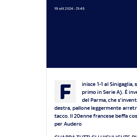
19 ott 2024 - 21:45
F
inisce 1-1 al Sinigaglia,
primo in Serie A). È in
del Parma, che s'invent
destra, pallone leggermente arretra
tacco. Il 20enne francese beffa co
per Audero