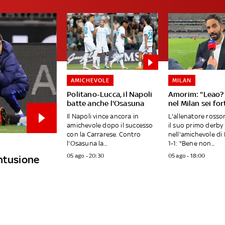
AMICHEVOLE
MILAN
Politano-Lucca, il Napoli
Amorim: "Leao? 
batte anche l'Osasuna
nel Milan sei fo
Il Napoli vince ancora in
L'allenatore ross
amichevole dopo il successo
il suo primo derby
con la Carrarese. Contro
nell'amichevole di 
l'Osasuna la...
1-1: "Bene non...
05 ago - 20:30
05 ago - 18:00
ontusione