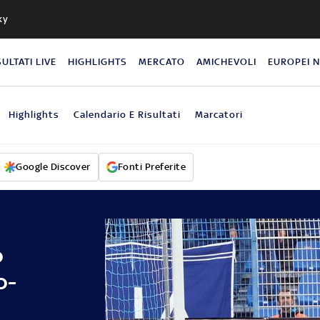
ky
SULTATI LIVE
HIGHLIGHTS
MERCATO
AMICHEVOLI
EUROPEI 
Highlights
Calendario E Risultati
Marcatori
Google Discover
Fonti Preferite
o
o-