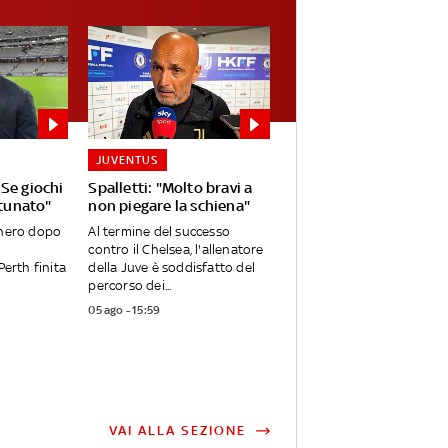
JUVENTUS
Se giochi
Spalletti: "Molto bravi a
rtunato"
non piegare la schiena"
onero dopo
Al termine del successo
contro il Chelsea, l'allenatore
Perth finita
della Juve è soddisfatto del
percorso dei...
05 ago - 15:59
VAI ALLA SEZIONE