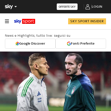
LOGIN
OFFERTE SKY
SKY SPORT INSIDER
News e Highlights, tutto live: seguici su
Google Discover
Fonti Preferite