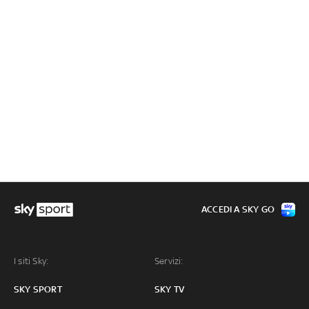
ACCEDI A SKY GO
I siti Sky:
Servizi:
SKY SPORT
SKY TV