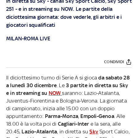
in diretta su
Sky
- canali Sky Sport Calcio, Sky Sport
251 - e in streaming su
NOW
. Le partite della
diciottesima giornata: dove vederle, gli arbitri e i
giocatori squalificati
MILAN-ROMA LIVE
CONDIVIDI
Il diciottesimo turno di Serie A si gioca
da sabato 28
a lunedì 30 dicembre
. Le
3 partite in diretta su Sky
e in streaming su
NOW
saranno: Lazio-Atalanta,
Juventus-Fiorentina e Bologna-Verona. La giornata
di campionato, inizia alle 15.00 con un doppio
appuntamento:
Parma-Monza
,
Empoli-Genoa
. Alle
18.00 è la volta poi di
Cagliari-Inter
e la sera, alle
20.45,
Lazio-Atalanta
, in diretta su
Sky
Sport Calcio,