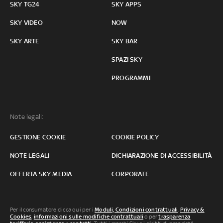
SKY TG24
SKY APPS
SKY VIDEO
NOW
SKY ARTE
SKY BAR
SPAZI SKY
PROGRAMMI
Note legali:
GESTIONE COOKIE
COOKIE POLICY
NOTE LEGALI
DICHIARAZIONE DI ACCESSIBILITÀ
OFFERTA SKY MEDIA
CORPORATE
Per il consumatore clicca qui per i
Moduli, Condizioni contrattuali
,
Privacy &
Cookies
,
informazioni sulle modifiche contrattuali
o per
trasparenza