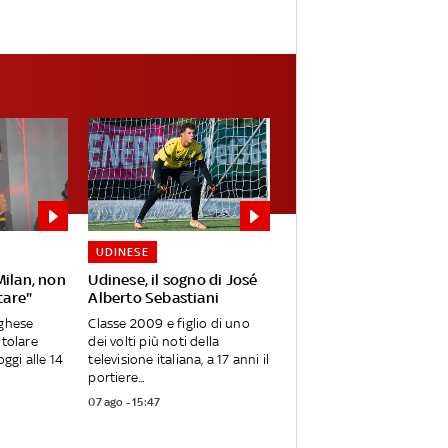
UDINESE
Milan, non
Udinese, il sogno di José
care"
Alberto Sebastiani
oghese
Classe 2009 e figlio di uno
itolare
dei volti più noti della
oggi alle 14
televisione italiana, a 17 anni il
portiere...
07 ago - 15:47