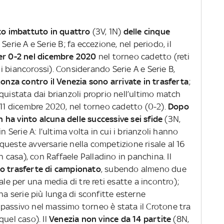
sto imbattuto in quattro
(3V, 1N)
delle cinque
 Serie A e Serie B; fa eccezione, nel periodo, il
per 0-2 nel dicembre 2020
nel torneo cadetto (reti
 biancorossi). Considerando Serie A e Serie B,
Monza contro il Venezia sono arrivate in trasferta
;
quistata dai brianzoli proprio nell’ultimo match
’11 dicembre 2020, nel torneo cadetto (0-2).
Dopo
on ha vinto alcuna delle successive sei sfide
(3N,
in Serie A: l’ultima volta in cui i brianzoli hanno
ueste avversarie nella competizione risale al 16
n casa), con Raffaele Palladino in panchina. Il
to trasferte di campionato
, subendo almeno due
ale per una media di tre reti esatte a incontro);
na serie più lunga di sconfitte esterne
passivo nel massimo torneo è stata il Crotone tra
quel caso). Il
Venezia non vince da 14 partite
(8N,