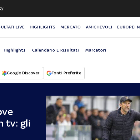
ky
SULTATI LIVE
HIGHLIGHTS
MERCATO
AMICHEVOLI
EUROPEI 
Highlights
Calendario E Risultati
Marcatori
Google Discover
Fonti Preferite
ove
 tv: gli