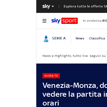
Esplora tutte le offerte S
In evidenza:
RI
SERIE A
News
Classifica
News e Highlights, tutto live: seguici su
GUIDA TV
Venezia-Monza, d
vedere la partita in
orari