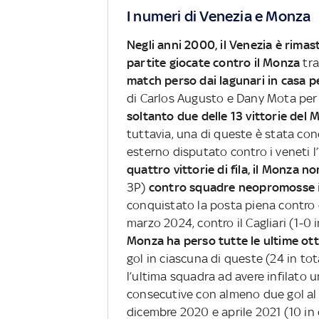
I numeri di Venezia e Monza
Negli anni 2000, il Venezia è rima
partite giocate contro il Monza
tra
match perso dai lagunari in casa 
di Carlos Augusto e Dany Mota per i
soltanto due delle 13 vittorie del 
tuttavia, una di queste è stata con
esterno disputato contro i veneti l
quattro vittorie di fila, il Monza n
3P)
contro squadre neopromosse
conquistato la posta piena contro q
marzo 2024, contro il Cagliari (1-0 i
Monza ha perso tutte le ultime ot
gol in ciascuna di queste (24 in tot
l’ultima squadra ad avere infilato u
consecutive con almeno due gol al 
dicembre 2020 e aprile 2021 (10 in 