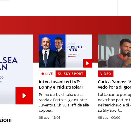
LIVE
SU SKY SPORT
VIDEO
Inter-Juventus LIVE:
Carica Ramos: "
Bonny e Yildiz titolari
vedo l'ora di gio
Primo derby d'Italia della
L’attaccante port
storia a Perth: si gioca Inter-
dovrebbe partire t
Juventus. Chivu si affida alla
nell’amichevole di 
coppia...
su Sky Sport...
08 ago - 12:05
08 ago - 00:00
zioni