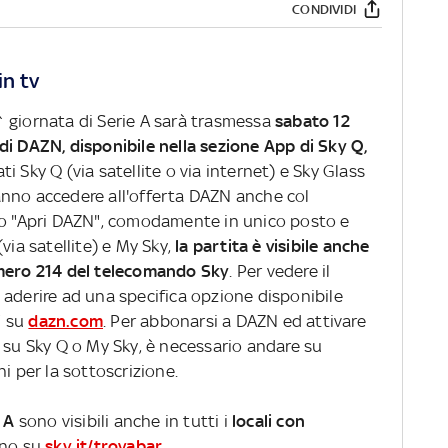
CONDIVIDI
n tv
 giornata di Serie A sarà trasmessa
sabato 12
 di DAZN, disponibile nella sezione App di Sky Q,
ti Sky Q (via satellite o via internet) e Sky Glass
nno accedere all'offerta DAZN anche col
ndo "Apri DAZN", comodamente in unico posto e
via satellite) e My Sky,
la partita è visibile anche
umero 214 del telecomando Sky
. Per vedere il
 aderire ad una specifica opzione disponibile
" su
dazn.com
. Per abbonarsi a DAZN ed attivare
 su Sky Q o My Sky, è necessario andare su
i per la sottoscrizione.
 A
sono visibili anche in tutti i
locali con
cino su
sky.it/trovabar
.