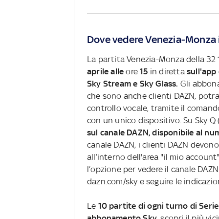
Dove vedere Venezia-Monza i
La partita Venezia-Monza della 32^
aprile alle
ore
15
in diretta
sull'app
Sky Stream e Sky Glass.
Gli abbona
che sono anche clienti DAZN, potra
controllo vocale, tramite il coma
con un unico dispositivo. Su Sky Q (
sul canale DAZN, disponibile al n
canale DAZN, i clienti DAZN devono
all’interno dell'area "il mio account
l’opzione per vedere il canale DAZN
dazn.com/sky e seguire le indicazion
Le
10 partite di ogni turno di Serie
abbonamento Sky
, scopri il più vi