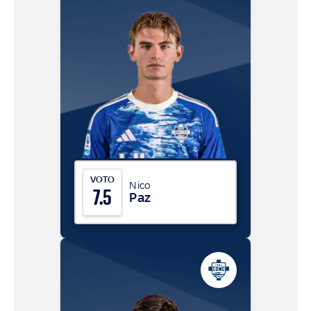
VOTO
Nico
7.5
Paz