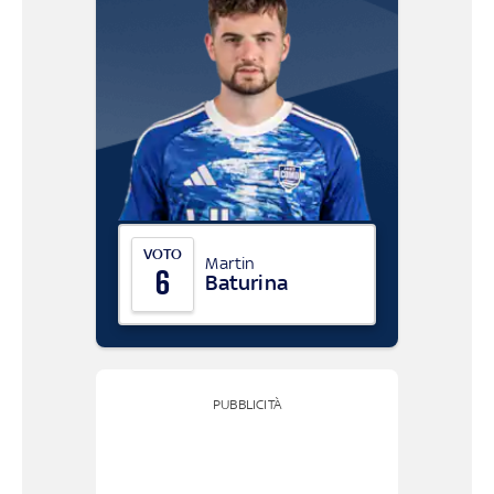
VOTO
Martin
6
Baturina
PUBBLICITÀ