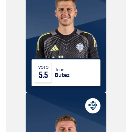
VOTO
Jean
5.5
Butez