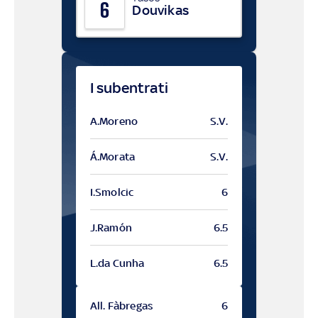
6
Douvikas
I subentrati
A.Moreno
S.V.
Á.Morata
S.V.
I.Smolcic
6
J.Ramón
6.5
L.da Cunha
6.5
All. Fàbregas
6