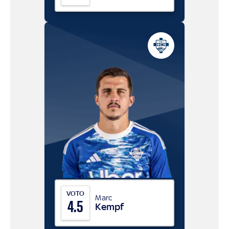
VOTO
Marc
4.5
Kempf