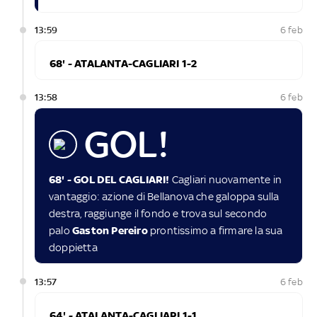
13:59
6 feb
68' - ATALANTA-CAGLIARI 1-2
13:58
6 feb
GOL!
68' - GOL DEL CAGLIARI!
Cagliari nuovamente in
vantaggio: azione di Bellanova che galoppa sulla
destra, raggiunge il fondo e trova sul secondo
palo
Gaston Pereiro
prontissimo a firmare la sua
doppietta
13:57
6 feb
64' - ATALANTA-CAGLIARI 1-1