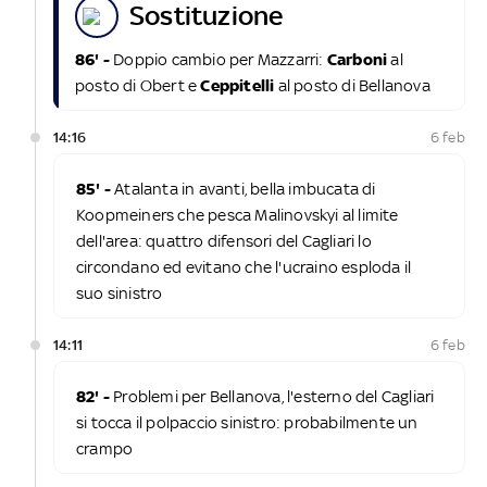
sostituzione
86' -
Doppio cambio per Mazzarri:
Carboni
al
posto di Obert e
Ceppitelli
al posto di Bellanova
14:16
6 feb
85' -
Atalanta in avanti, bella imbucata di
Koopmeiners che pesca Malinovskyi al limite
dell'area: quattro difensori del Cagliari lo
circondano ed evitano che l'ucraino esploda il
suo sinistro
14:11
6 feb
82' -
Problemi per Bellanova, l'esterno del Cagliari
si tocca il polpaccio sinistro: probabilmente un
crampo