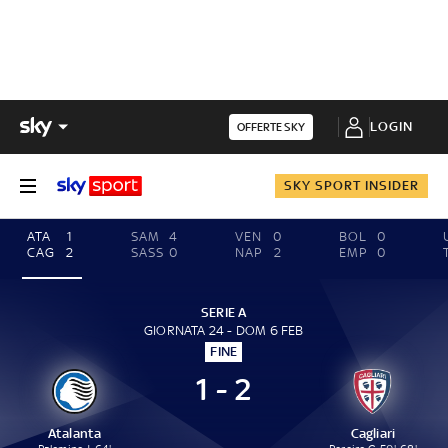
LOGIN
OFFERTE SKY
SKY SPORT INSIDER
ATA
1
SAM
4
VEN
0
BOL
0
CAG
2
SASS
0
NAP
2
EMP
0
SERIE A
GIORNATA 24 - DOM 6 FEB
FINE
1 - 2
Atalanta
Cagliari