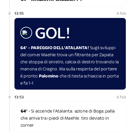
13:55
6 feb
GOL!
64' -
PAREGGIO DELL'ATALANTA!
Sugli sviluppi
del corner Maehle trova un filtrante per Zapata
che stoppa di sinistro, calcia di destro trovando la
manona di Cragno. Ma sulla respinta del portiere
è pronto
Palomino
che di testa schiaccia in porta
e fa 1-1
13:53
6 feb
64'
- Si accende l'Atalanta: azione di Boga, palla
che arriva tra i piedi di Maehle: tiro deviato in
corner