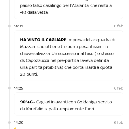
passo falso casalingo per l'Atalanta, che resta a
-10 dalla vetta.
14:31
6 feb
HA VINTO IL CAGLIARI!
Impresa della squadra di
Mazzarri che ottiene tre punti pesantissimi in
chiave salvezza. Un successo inatteso (lo stesso
ds Capozzucca nel pre-partita l'aveva definita
una partita proibitiva) che porta i sardi a quota
20 punti.
14:25
6 feb
90'+6 -
Cagliari in avanti con Goldaniga, servito
da Kourfalidis: palla ampiamente fuori
14:20
6 feb