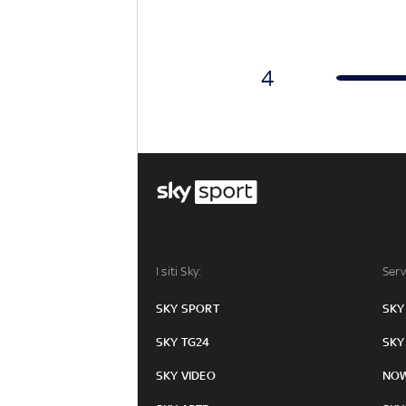
4
I siti Sky:
Serv
SKY SPORT
SKY
SKY TG24
SKY
SKY VIDEO
NO