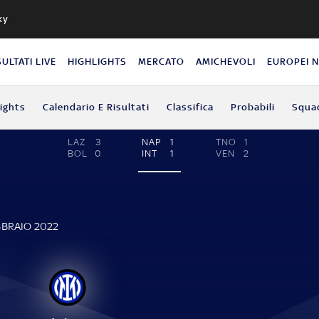
ky
SULTATI LIVE
HIGHLIGHTS
MERCATO
AMICHEVOLI
EUROPEI 
lights
Calendario E Risultati
Classifica
Probabili
Squa
LAZ
3
NAP
1
TNO
1
BOL
0
INT
1
VEN
2
BBRAIO 2022