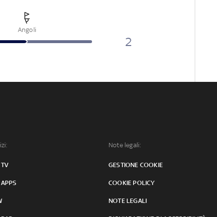
Angoli
2
izi:
Note legali:
 TV
GESTIONE COOKIE
 APPS
COOKIE POLICY
W
NOTE LEGALI