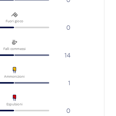
Fuori gioco
0
Falli commessi
14
Ammonizioni
1
Espulsioni
0