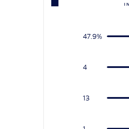
I 
47.9%
4
13
1