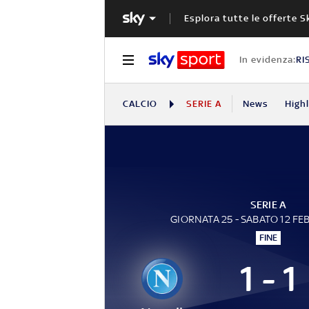
Esplora tutte le offerte S
In evidenza:
RI
CALCIO
SERIE A
News
High
SERIE A
GIORNATA 25 - SABATO 12 FE
FINE
1 - 1