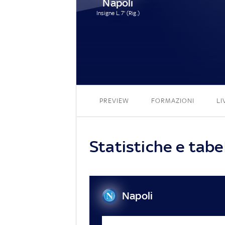
Napoli
Insigne L. 7' (Rig.)
PREVIEW
FORMAZIONI
LI
Statistiche e tabel
Napoli