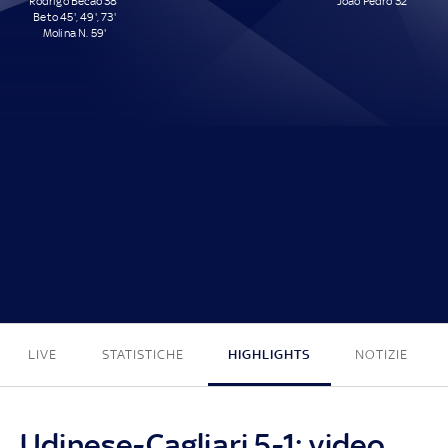
Rodrigo Becão 38'
João Pedro 32'
Beto 45', 49', 73'
Molina N. 59'
5 - 1
LIVE
STATISTICHE
HIGHLIGHTS
NOTIZIE
Udinese-Cagliari 5-1: video,