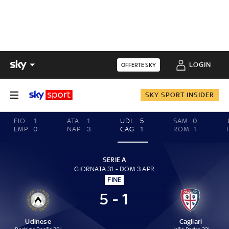
LOGIN
OFFERTE SKY
SKY SPORT INSIDER
FIO
1
ATA
1
UDI
5
SAM
0
EMP
0
NAP
3
CAG
1
ROM
1
SERIE A
GIORNATA 31 - DOM 3 APR
FINE
5 - 1
Udinese
Cagliari