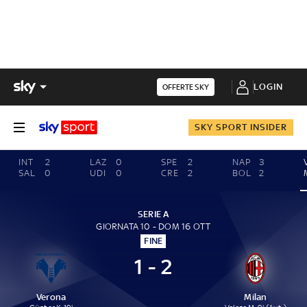
LOGIN
OFFERTE SKY
SKY SPORT INSIDER
INT
2
LAZ
0
SPE
2
NAP
3
SAL
0
UDI
0
CRE
2
BOL
2
SERIE A
GIORNATA 10 - DOM 16 OTT
FINE
1 - 2
Verona
Milan