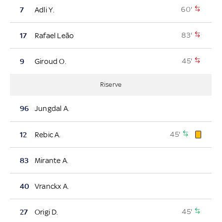
60'
7
Adli Y.
83'
17
Rafael Leão
45'
9
Giroud O.
Riserve
96
Jungdal A.
45'
12
Rebic A.
83
Mirante A.
40
Vranckx A.
45'
27
Origi D.