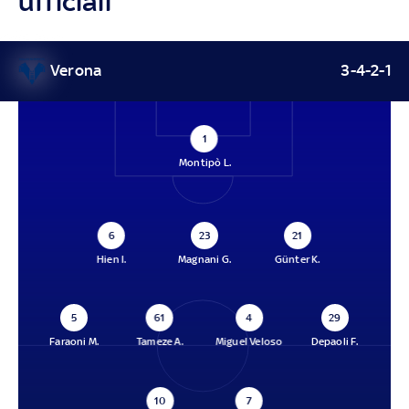
ufficiali
Verona
3-4-2-1
1
Montipò L.
6
23
21
Hien I.
Magnani G.
Günter K.
5
61
4
29
Faraoni M.
Tameze A.
Miguel Veloso
Depaoli F.
10
7