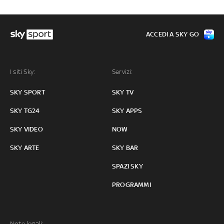
ACCEDI A SKY GO
I siti Sky:
Servizi:
SKY SPORT
SKY TV
SKY TG24
SKY APPS
SKY VIDEO
NOW
SKY ARTE
SKY BAR
SPAZI SKY
PROGRAMMI
Note legali: