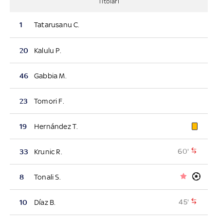
Titolari
1
Tatarusanu C.
20
Kalulu P.
46
Gabbia M.
23
Tomori F.
19
Hernández T.
60'
33
Krunic R.
8
Tonali S.
45'
10
Díaz B.