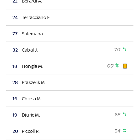
22
Berardi A.
24
Terracciano F.
77
Sulemana
70'
32
Cabal J.
65'
18
Hongla M.
28
Praszelik M.
16
Chiesa M.
65'
19
Djuric M.
54'
20
Piccoli R.