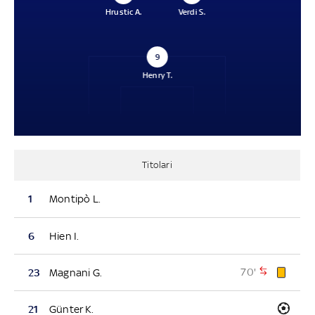
Hrustic A.
Verdi S.
9
Henry T.
Titolari
1
Montipò L.
6
Hien I.
70'
23
Magnani G.
21
Günter K.