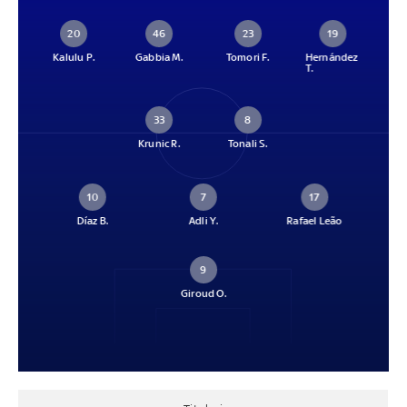
20
46
23
19
Kalulu P.
Gabbia M.
Tomori F.
Hernández
T.
33
8
Krunic R.
Tonali S.
10
7
17
Díaz B.
Adli Y.
Rafael Leão
9
Giroud O.