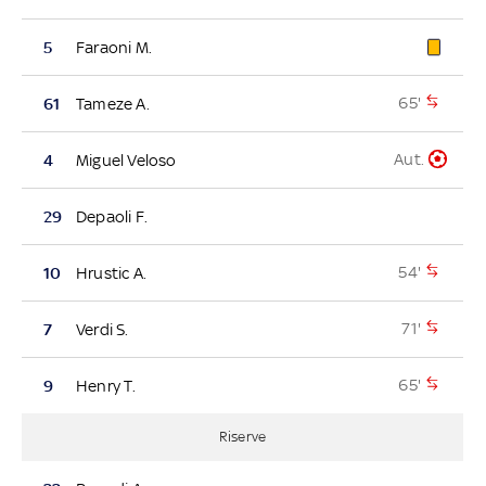
5
Faraoni M.
65'
61
Tameze A.
Aut.
4
Miguel Veloso
29
Depaoli F.
54'
10
Hrustic A.
71'
7
Verdi S.
65'
9
Henry T.
Riserve