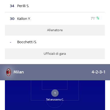
34
Perilli S.
71'
30
Kallon Y.
Allenatore
-
Bocchetti S.
Ufficiali di gara
Milan
4-2-3-1
1
Tatarusanu C.