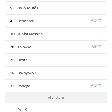
5
Ballo-Touré F.
60'
4
Bennacer I.
30
Junior Messias
83'
28
Thiaw M.
21
Dest S.
14
Bakayoko T.
60'
32
Pobega T.
Allenatore
-
Pioli S.