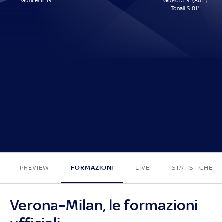
Günter K. 19'
Veloso M. 9' (Aut.)
Tonali S. 81'
1 - 2
PREVIEW
FORMAZIONI
LIVE
STATISTICHE
Verona–Milan, le formazioni