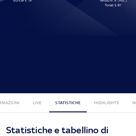
Günter K. 19'
Veloso M. 9' (Aut.)
Tonali S. 81'
1 - 2
RMAZIONI
LIVE
STATISTICHE
HIGHLIGHTS
N
Statistiche e tabellino di