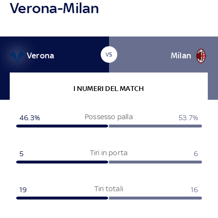
Verona-Milan
Verona
Milan
VS
I NUMERI DEL MATCH
Possesso palla
46.3%
53.7%
Tiri in porta
5
6
Tiri totali
19
16