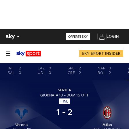
LOGIN
OFFERTE SKY
SKY SPORT INSIDER
INT
2
LAZ
0
SPE
2
NAP
3
SAL
0
UDI
0
CRE
2
BOL
2
SERIE A
GIORNATA 10 - DOM 16 OTT
FINE
1 - 2
Verona
Milan