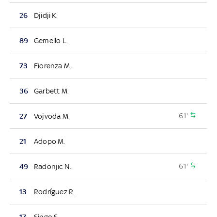
26
Djidji K.
89
Gemello L.
73
Fiorenza M.
36
Garbett M.
61'
27
Vojvoda M.
21
Adopo M.
61'
49
Radonjic N.
13
Rodríguez R.
17
Singo S.