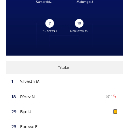
Samardzi...
Makengo J.
7
10
Success I.
Deulofeu G.
Titolari
1
Silvestri M.
81'
18
Pérez N.
29
Bijol J.
23
Ebosse E.