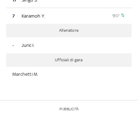
90'
7
Karamoh Y.
Allenatore
-
Juric I.
Ufficiali di gara
Marchetti M.
PUBBLICITÀ