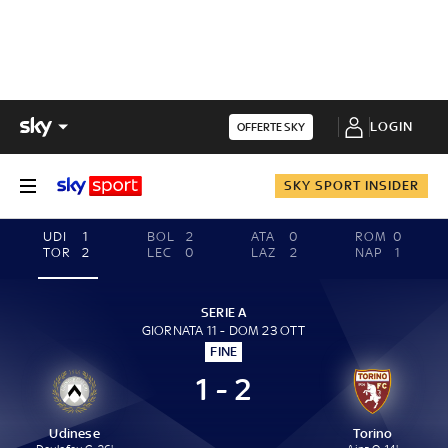
LOGIN
OFFERTE SKY
SKY SPORT INSIDER
UDI
1
BOL
2
ATA
0
ROM
0
TOR
2
LEC
0
LAZ
2
NAP
1
SERIE A
GIORNATA 11 - DOM 23 OTT
FINE
1 - 2
Udinese
Torino