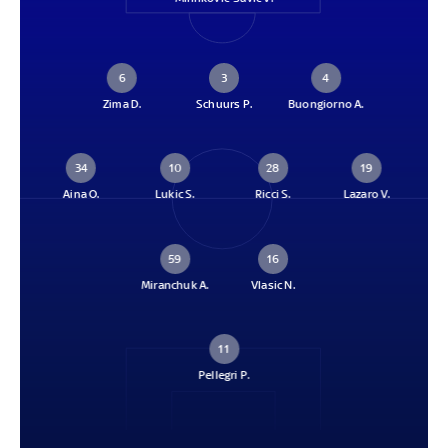
6
3
4
Zima D.
Schuurs P.
Buongiorno A.
34
10
28
19
Aina O.
Lukic S.
Ricci S.
Lazaro V.
59
16
Miranchuk A.
Vlasic N.
11
Pellegri P.