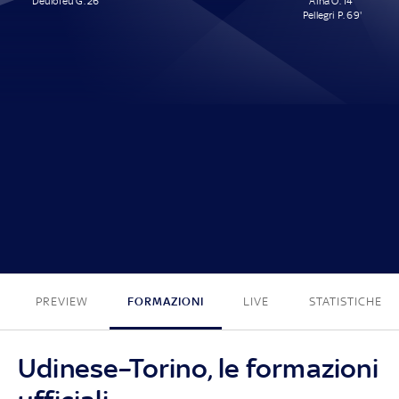
Deulofeu G. 26'
Aina O. 14'
Pellegri P. 69'
1 - 2
PREVIEW
FORMAZIONI
LIVE
STATISTICHE
Udinese–Torino, le formazioni