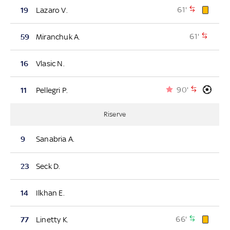
61'
19
Lazaro V.
61'
59
Miranchuk A.
16
Vlasic N.
90'
11
Pellegri P.
Riserve
9
Sanabria A.
23
Seck D.
14
Ilkhan E.
66'
77
Linetty K.