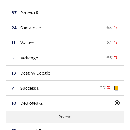
37
Pereyra R.
65'
24
Samardzic L.
81'
11
Walace
65'
6
Makengo J.
13
Destiny Udogie
65'
7
Success I.
10
Deulofeu G.
Riserve