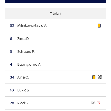
Titolari
32
Milinkovic-Savic V.
6
Zima D.
3
Schuurs P.
4
Buongiorno A.
34
Aina O.
10
Lukic S.
66'
28
Ricci S.