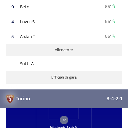
65'
9
Beto
65'
4
Lovric S.
65'
5
Arslan T.
Allenatore
-
Sottil A.
Ufficiali di gara
Torino
3-4-2-1
32
Milinkovic-Savic V.