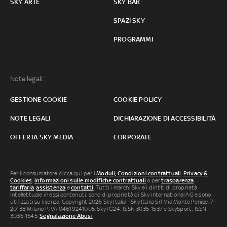
SKY ARTE
SKY BAR
SPAZI SKY
PROGRAMMI
Note legali:
GESTIONE COOKIE
COOKIE POLICY
NOTE LEGALI
DICHIARAZIONE DI ACCESSIBILITÀ
OFFERTA SKY MEDIA
CORPORATE
Per il consumatore clicca qui per i
Moduli, Condizioni contrattuali
,
Privacy &
Cookies
,
informazioni sulle modifiche contrattuali
o per
trasparenza
tariffaria
,
assistenza
e
contatti
. Tutti i marchi Sky e i diritti di proprietà
intellettuale in essi contenuti, sono di proprietà di Sky international AG e sono
utilizzati su licenza. Copyright 2026 Sky Italia - Sky Italia Srl Via Monte Penice, 7 -
20138 Milano P.IVA 04619241005. SkyTG24: ISSN 3035-1537 e SkySport: ISSN
3035-1545.
Segnalazione Abusi