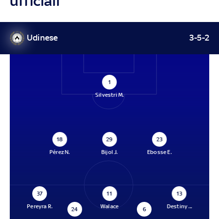
ufficiali
Udinese
3-5-2
1
Silvestri M.
18
29
23
Pérez N.
Bijol J.
Ebosse E.
37
11
13
Pereyra R.
Walace
Destiny ...
24
6