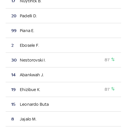
17
Nuytinck B.
20
Padelli D.
99
Piana E.
2
Ebosele F.
81'
30
Nestorovski I.
14
Abankwah J.
81'
19
Ehizibue K.
15
Leonardo Buta
8
Jajalo M.