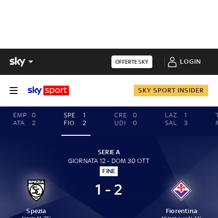
LOGIN
OFFERTE SKY
SKY SPORT INSIDER
EMP
0
SPE
1
CRE
0
LAZ
1
ATA
2
FIO
2
UDI
0
SAL
3
SERIE A
GIORNATA 12 - DOM 30 OTT
FINE
1 - 2
Spezia
Fiorentina