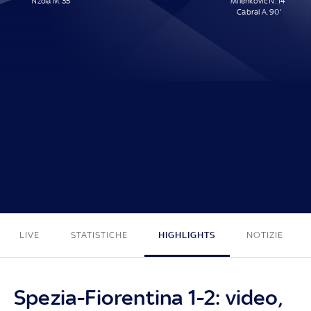
Nzola M. 35'
Milenkovic N. 14'
Cabral A. 90'
1 - 2
LIVE
STATISTICHE
HIGHLIGHTS
NOTIZIE
Spezia-Fiorentina 1-2: video,