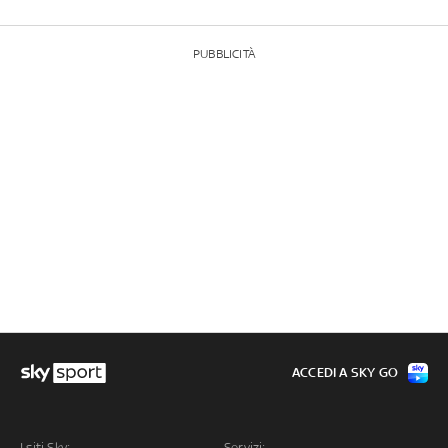
PUBBLICITÀ
ACCEDI A SKY GO
I siti Sky:
Servizi: