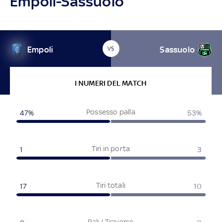
Empoli-Sassuolo
Empoli
Sassuolo
VS
I NUMERI DEL MATCH
Possesso palla
47%
53%
Tiri in porta
1
3
Tiri totali
17
10
Pali / Traverse