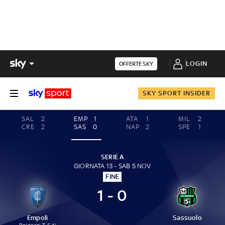
LOGIN
OFFERTE SKY
SKY SPORT INSIDER
SAL
2
EMP
1
ATA
1
MIL
2
CRE
2
SAS
0
NAP
2
SPE
1
SERIE A
GIORNATA 13 - SAB 5 NOV
FINE
1 - 0
Empoli
Sassuolo