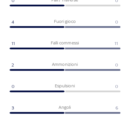
0
0
Fuori gioco
4
0
Falli commessi
11
11
Ammonizioni
2
0
Espulsioni
0
0
Angoli
3
6