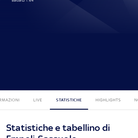
Baldanzi T. 64'
1 - 0
RMAZIONI
LIVE
STATISTICHE
HIGHLIGHTS
N
Statistiche e tabellino di