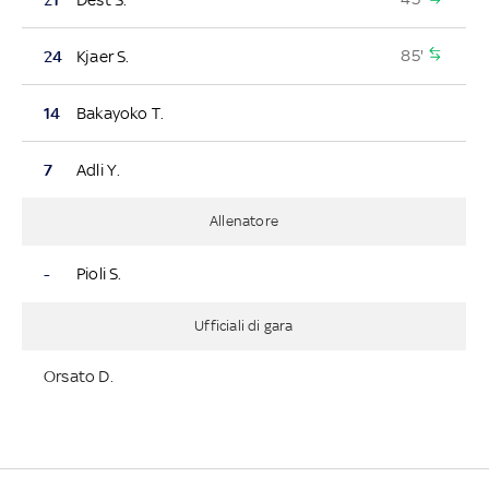
85'
24
Kjaer S.
14
Bakayoko T.
7
Adli Y.
Allenatore
-
Pioli S.
Ufficiali di gara
Orsato D.