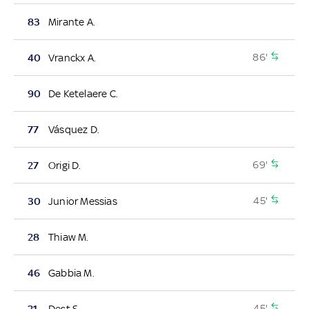
83
Mirante A.
86'
40
Vranckx A.
90
De Ketelaere C.
77
Vásquez D.
69'
27
Origi D.
45'
30
Junior Messias
28
Thiaw M.
46
Gabbia M.
45'
21
Dest S.