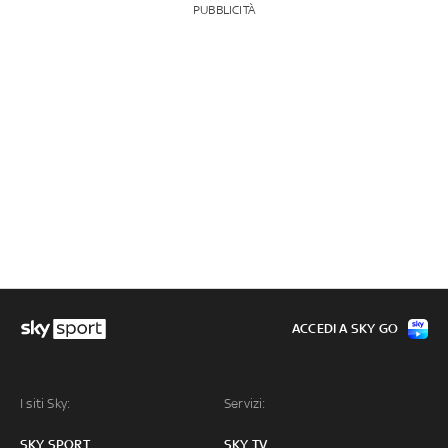
PUBBLICITÀ
ACCEDI A SKY GO
I siti Sky:
Servizi:
SKY SPORT
SKY TV