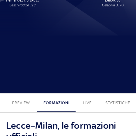
Hernández T. 3' (Aut.)
Leão R. 58'
Baschirotto F. 23'
Calabria D. 70'
2 - 2
PREVIEW
FORMAZIONI
LIVE
STATISTICHE
Lecce–Milan, le formazioni