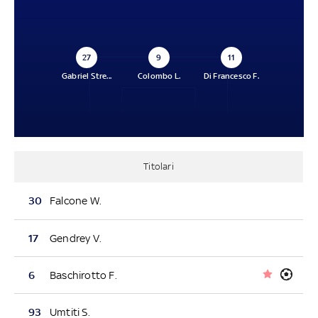
27
9
11
Gabriel Stre...
Colombo L.
Di Francesco F.
Titolari
30
Falcone W.
17
Gendrey V.
6
Baschirotto F.
93
Umtiti S.