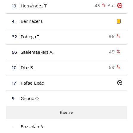
45'
Aut.
19
Hernández T.
4
Bennacer I.
86'
32
Pobega T.
45'
56
Saelemaekers A.
69'
10
Díaz B.
17
Rafael Leão
9
Giroud O.
Riserve
-
Bozzolan A.