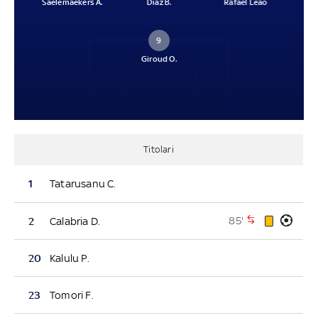
Saelemaekers A.
Díaz B.
Rafael Leão
9
Giroud O.
Titolari
1
Tatarusanu C.
85'
2
Calabria D.
20
Kalulu P.
23
Tomori F.