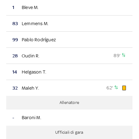
1
Bleve M.
83
Lemmens M.
99
Pablo Rodríguez
89'
28
Oudin R.
14
Helgason T.
62'
32
Maleh Y.
Allenatore
-
Baroni M.
Ufficiali di gara