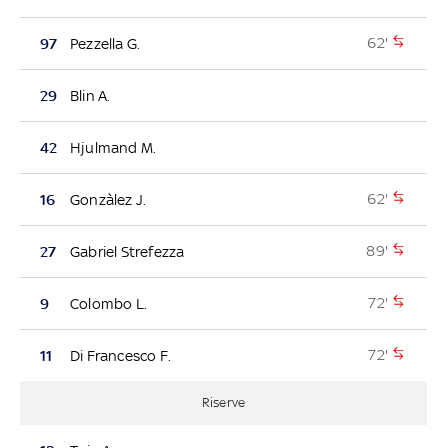
62'
97
Pezzella G.
29
Blin A.
42
Hjulmand M.
62'
16
Gonzàlez J.
89'
27
Gabriel Strefezza
72'
9
Colombo L.
72'
11
Di Francesco F.
Riserve