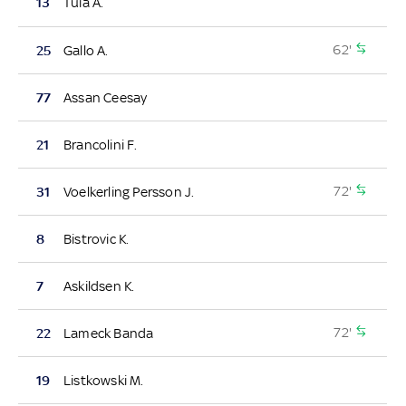
13
Tuia A.
62'
25
Gallo A.
77
Assan Ceesay
21
Brancolini F.
72'
31
Voelkerling Persson J.
8
Bistrovic K.
7
Askildsen K.
72'
22
Lameck Banda
19
Listkowski M.