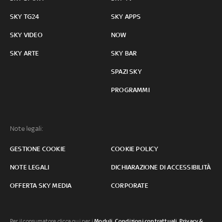
SKY TG24
SKY APPS
SKY VIDEO
NOW
SKY ARTE
SKY BAR
SPAZI SKY
PROGRAMMI
Note legali:
GESTIONE COOKIE
COOKIE POLICY
NOTE LEGALI
DICHIARAZIONE DI ACCESSIBILITÀ
OFFERTA SKY MEDIA
CORPORATE
Per il consumatore clicca qui per i
Moduli, Condizioni contrattuali
,
Privacy &