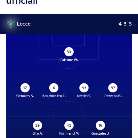
ufficiali
Lecce
4-3-3
30
Falcone W.
17
6
93
97
Gendrey V.
Baschirotto F.
Umtiti S.
Pezzella G.
29
42
16
Blin A.
Hjulmand M.
Gonzàlez J.