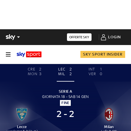
LOGIN
OFFERTE SKY
SKY SPORT INSIDER
CRE
2
LEC
2
INT
1
MON
3
MIL
2
VER
0
SERIE A
GIORNATA 18 - SAB 14 GEN
FINE
2 - 2
Lecce
Milan