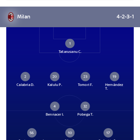
Milan
4-2-3-1
1
Tatarusanu C.
2
20
23
19
Calabria D.
Kalulu P.
Tomori F.
Hernández
T.
4
32
Bennacer I.
Pobega T.
56
10
17