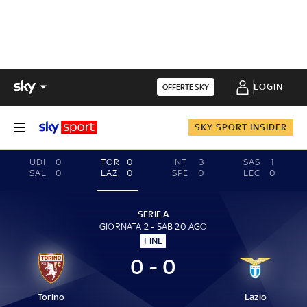
LOGIN
OFFERTE SKY
SKY SPORT INSIDER
UDI
0
TOR
0
INT
3
SAS
1
SAL
0
LAZ
0
SPE
0
LEC
0
SERIE A
GIORNATA 2 - SAB 20 AGO
FINE
0 - 0
Torino
Lazio