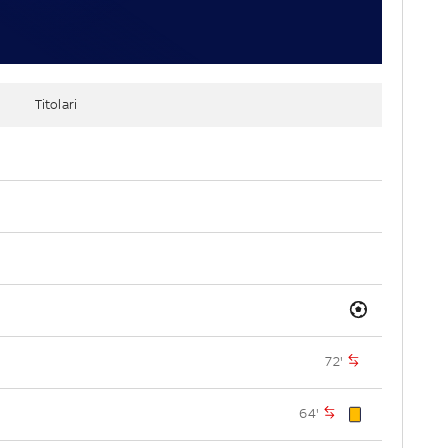
Titolari
72'
64'