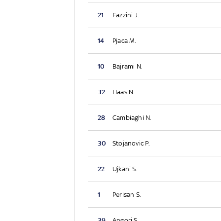
21
Fazzini J.
14
Pjaca M.
10
Bajrami N.
32
Haas N.
28
Cambiaghi N.
30
Stojanovic P.
22
Ujkani S.
1
Perisan S.
39
Angori S.