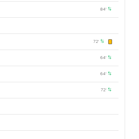
84'
72'
64'
64'
72'