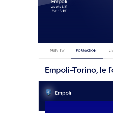
Empoli
Luperto S. 37'
Marin R. 69'
PREVIEW
FORMAZIONI
LI
Empoli–Torino, le f
Empoli