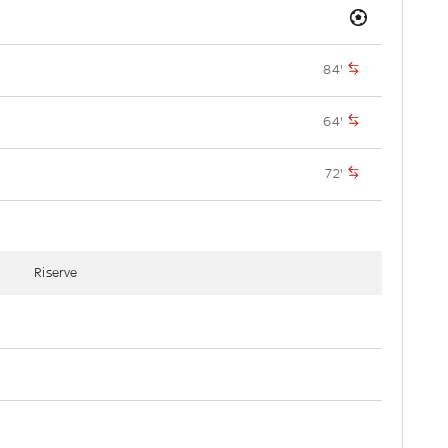
84'
64'
72'
Riserve