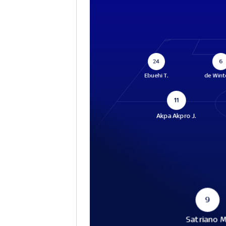
24
6
Ebuehi T.
de Wint
11
Akpa Akpro J.
9
Satriano M