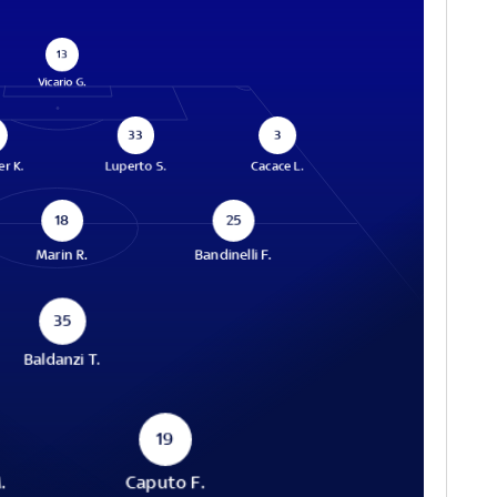
13
Vicario G.
33
3
er K.
Luperto S.
Cacace L.
18
25
Marin R.
Bandinelli F.
35
Baldanzi T.
19
.
Caputo F.