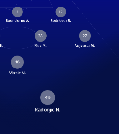
4
13
Buongiorno A.
Rodríguez R.
28
27
K.
Ricci S.
Vojvoda M.
16
Vlasic N.
49
Radonjic N.