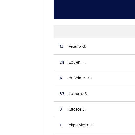
13
Vicario G.
24
Ebuehi T.
6
de Winter K.
33
Luperto S.
3
Cacace L.
11
Akpa Akpro J.