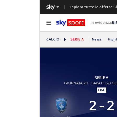
Esplora tutte le offerte S
In evidenza:
RI
CALCIO
SERIE A
News
High
SERIE A
GIORNATA 20 - SABATO 28 G
FINE
2 - 2