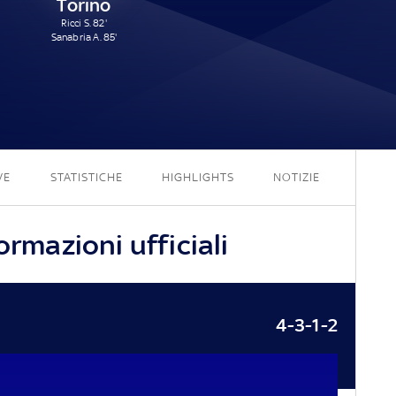
Torino
Ricci S. 82'
Sanabria A. 85'
2 - 2
VE
STATISTICHE
HIGHLIGHTS
NOTIZIE
ormazioni ufficiali
4-3-1-2