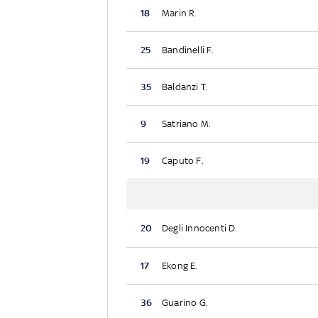
18
Marin R.
25
Bandinelli F.
35
Baldanzi T.
9
Satriano M.
19
Caputo F.
20
Degli Innocenti D.
17
Ekong E.
36
Guarino G.