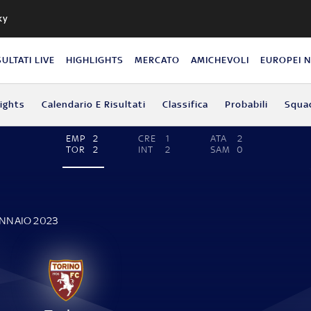
ky
SULTATI LIVE
HIGHLIGHTS
MERCATO
AMICHEVOLI
EUROPEI 
lights
Calendario E Risultati
Classifica
Probabili
Squa
EMP
2
CRE
1
ATA
2
TOR
2
INT
2
SAM
0
ENNAIO 2023