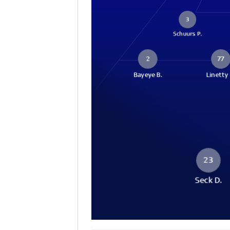
3
Schuurs P.
2
77
Bayeye B.
Linetty 
23
Seck D.