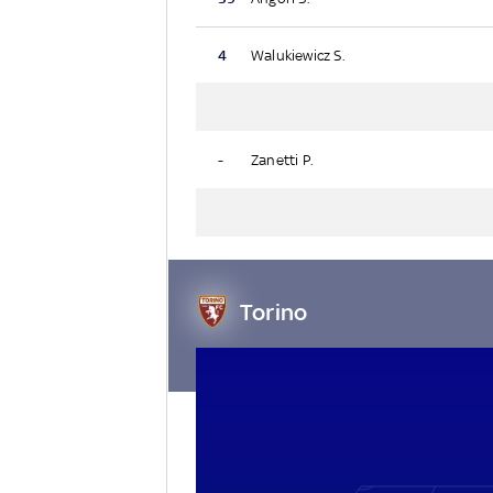
4
Walukiewicz S.
-
Zanetti P.
Torino