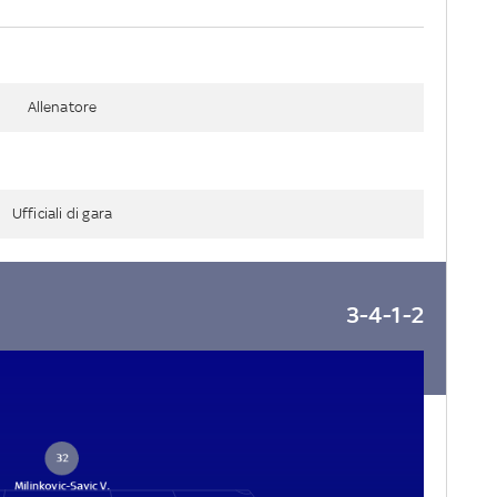
Allenatore
Ufficiali di gara
3-4-1-2
32
Milinkovic-Savic V.