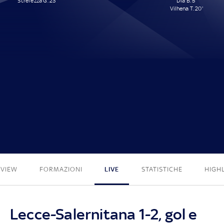
Strefezza G. 23'
Dia B. 5'
Vilhena T. 20'
1 - 2
EVIEW
FORMAZIONI
LIVE
STATISTICHE
HIGH
Lecce-Salernitana 1-2, gol e