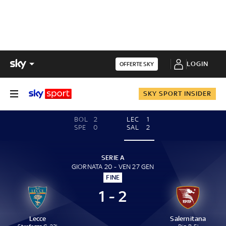
LOGIN
OFFERTE SKY
SKY SPORT INSIDER
BOL
2
LEC
1
SPE
0
SAL
2
SERIE A
GIORNATA 20 - VEN 27 GEN
FINE
1 - 2
Lecce
Salernitana