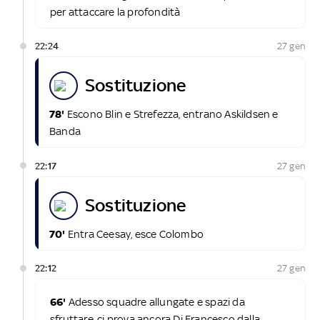
per attaccare la profondità
22:24
27 gen
sostituzione
78'
Escono Blin e Strefezza, entrano Askildsen e
Banda
22:17
27 gen
sostituzione
70'
Entra Ceesay, esce Colombo
22:12
27 gen
66'
Adesso squadre allungate e spazi da
sfruttare, ci prova ancora Di Francesco dalla