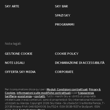
SKY ARTE
SKY BAR
SPAZI SKY
PROGRAMMI
Note legali:
GESTIONE COOKIE
COOKIE POLICY
NOTE LEGALI
DICHIARAZIONE DI ACCESSIBILITÀ
OFFERTA SKY MEDIA
CORPORATE
Per il consumatore clicca qui per i
Moduli, Condizioni contrattuali
,
Privacy &
Cookies
,
informazioni sulle modifiche contrattuali
o per
trasparenza
tariffaria
,
assistenza
e
contatti
. Tutti i marchi Sky e i diritti di proprietà
intellettuale in essi contenuti, sono di proprietà di Sky international AG e sono
utilizzati su licenza. Copyright 2026 Sky Italia - Sky Italia Srl Via Monte Penice, 7 -
20138 Milano P.IVA 04619241005. SkyTG24: ISSN 3035-1537 e SkySport: ISSN