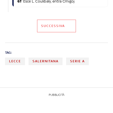
61
' Esce L. Coulibaly, entra Crnigoj
SUCCESSIVA
TAG:
LECCE
SALERNITANA
SERIE A
PUBBLICITÀ