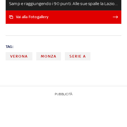
Samp e raggiungendo i 90 punti. Alle sue spalle la Lazio,
seconda dopo la vittoria di Empoli, e l'Inter, terza con il
successo sul campo del Torino. Atalanta e Roma in
Vai alla Fotogallery
Europa League, con la Juve che si accontenta del
settimo posto e della Conference. Da decidere ancora la
terza retrocessa tra Verona e Spezia dopo lo spareggio.
Ecco la classifica completa della Lega Serie A GUARDA
TAG:
TUTTI GLI HIGHLIGHTS DI SERIE A
VERONA
MONZA
SERIE A
PUBBLICITÀ