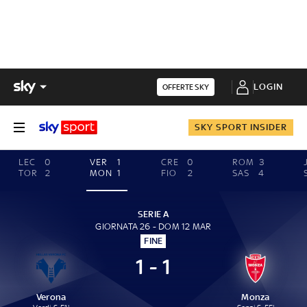
LOGIN
OFFERTE SKY
SKY SPORT INSIDER
LEC
0
VER
1
CRE
0
ROM
3
TOR
2
MON
1
FIO
2
SAS
4
SERIE A
GIORNATA 26 - DOM 12 MAR
FINE
1 - 1
Verona
Monza