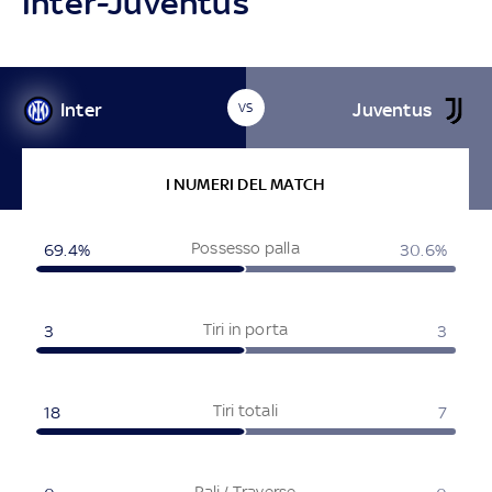
Inter-Juventus
Inter
Juventus
VS
I NUMERI DEL MATCH
Possesso palla
69.4%
30.6%
Tiri in porta
3
3
Tiri totali
18
7
Pali / Traverse