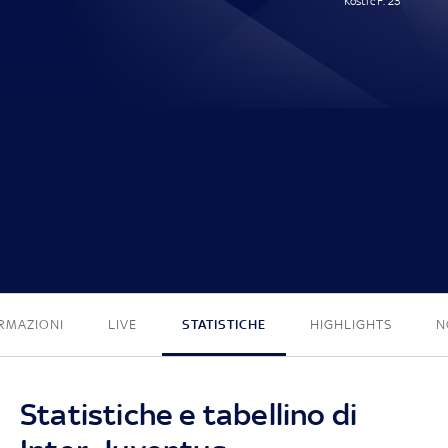
Kostic F. 23'
0 - 1
RMAZIONI
LIVE
STATISTICHE
HIGHLIGHTS
N
Statistiche e tabellino di