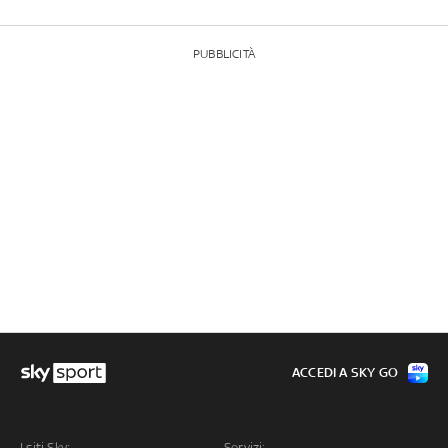
PUBBLICITÀ
ACCEDI A SKY GO
I siti Sky:
Servizi: