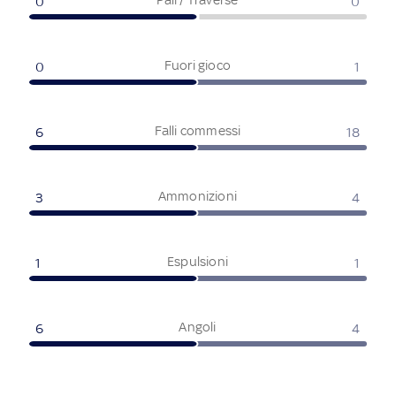
0
0
Fuori gioco
0
1
Falli commessi
6
18
Ammonizioni
3
4
Espulsioni
1
1
Angoli
6
4