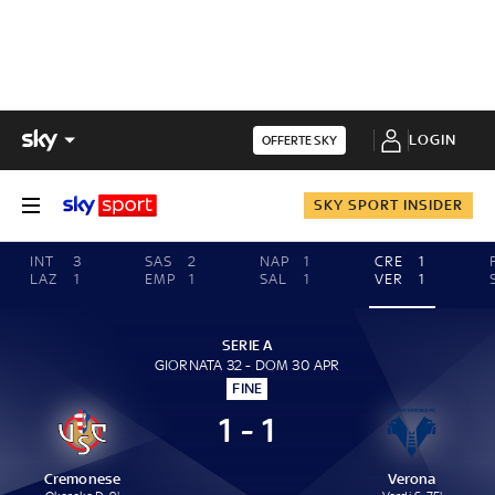
LOGIN
OFFERTE SKY
SKY SPORT INSIDER
INT
3
SAS
2
NAP
1
CRE
1
LAZ
1
EMP
1
SAL
1
VER
1
SERIE A
GIORNATA 32 - DOM 30 APR
FINE
1 - 1
Cremonese
Verona