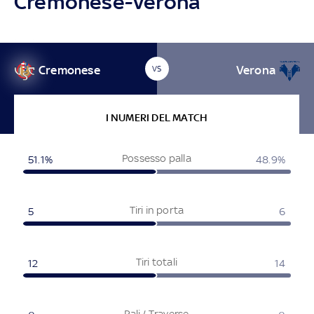
Cremonese-Verona
Cremonese
Verona
VS
I NUMERI DEL MATCH
Possesso palla
51.1%
48.9%
Tiri in porta
5
6
Tiri totali
12
14
Pali / Traverse