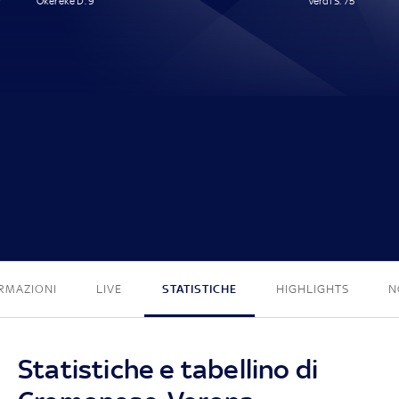
Okereke D. 9'
Verdi S. 75'
1 - 1
RMAZIONI
LIVE
STATISTICHE
HIGHLIGHTS
N
Statistiche e tabellino di