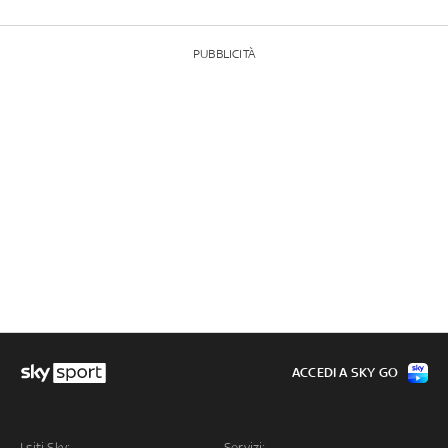
PUBBLICITÀ
ACCEDI A SKY GO
I siti Sky:
Servizi: