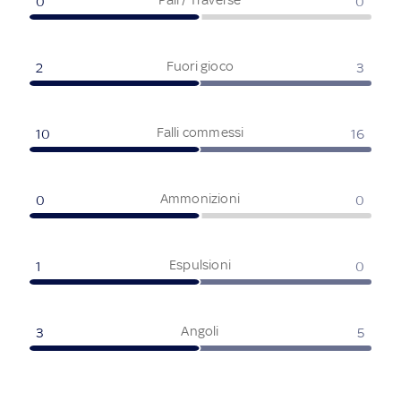
0
0
Fuori gioco
2
3
Falli commessi
10
16
Ammonizioni
0
0
Espulsioni
1
0
Angoli
3
5