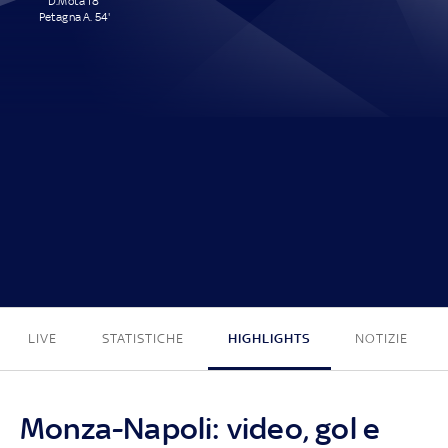
D.Mota 18'
Petagna A. 54'
2 - 0
LIVE
STATISTICHE
HIGHLIGHTS
NOTIZIE
Monza-Napoli: video, gol e