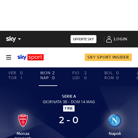
LOGIN
OFFERTE SKY
SKY SPORT INSIDER
VER
0
MON
2
FIO
2
BOL
0
TOR
1
NAP
0
UDI
0
ROM
0
SERIE A
GIORNATA 35 - DOM 14 MAG
FINE
2 - 0
Monza
Napoli