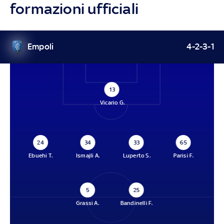
formazioni ufficiali
Empoli
4-2-3-1
13
Vicario G.
24
34
33
65
Ebuehi T.
Ismajli A.
Luperto S.
Parisi F.
5
25
Grassi A.
Bandinelli F.