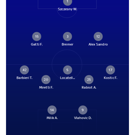
1
Szczesny W.
15
3
12
Gatti F.
Bremer
Alex Sandro
42
5
17
Barbieri T.
Locatell...
Kostic F.
20
25
Miretti F.
Rabiot A.
14
9
Milik A.
Vlahovic D.