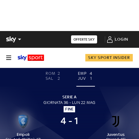
LOGIN
OFFERTE SKY
SKY SPORT INSIDER
ROM
2
EMP
4
SAL
2
JUV
1
SERIE A
GIORNATA 36 - LUN 22 MAG
FINE
4 - 1
Empoli
Juventus