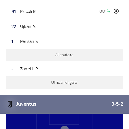
88'
91
Piccoli R.
22
Ujkani S.
1
Perisan S.
Allenatore
-
Zanetti P.
Ufficiali di gara
Juventus
3-5-2