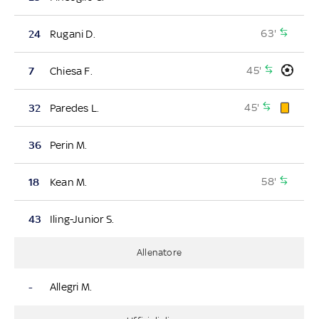
63'
24
Rugani D.
45'
7
Chiesa F.
45'
32
Paredes L.
36
Perin M.
58'
18
Kean M.
43
Iling-Junior S.
Allenatore
-
Allegri M.