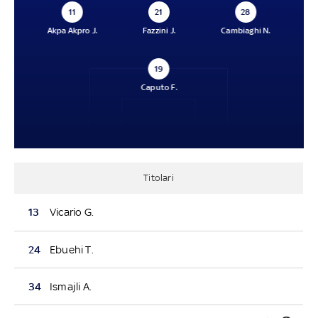
11
21
28
Akpa Akpro J.
Fazzini J.
Cambiaghi N.
19
Caputo F.
Titolari
13
Vicario G.
24
Ebuehi T.
34
Ismajli A.