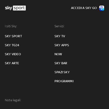
ACCEDI A SKY GO
I siti Sky:
Servizi:
SKY SPORT
SKY TV
SKY TG24
SKY APPS
SKY VIDEO
NOW
SKY ARTE
SKY BAR
SPAZI SKY
PROGRAMMI
Note legali: