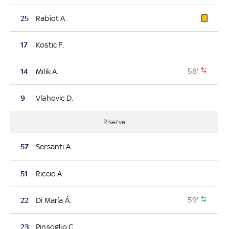
25
Rabiot A.
17
Kostic F.
58'
14
Milik A.
9
Vlahovic D.
Riserve
57
Sersanti A.
51
Riccio A.
59'
22
Di María Á.
23
Pinsoglio C.