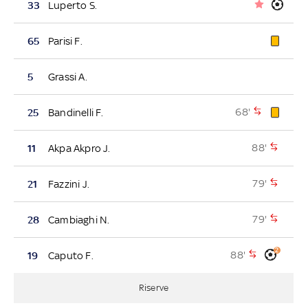
33
Luperto S.
65
Parisi F.
5
Grassi A.
68'
25
Bandinelli F.
88'
11
Akpa Akpro J.
79'
21
Fazzini J.
79'
28
Cambiaghi N.
2
88'
19
Caputo F.
Riserve