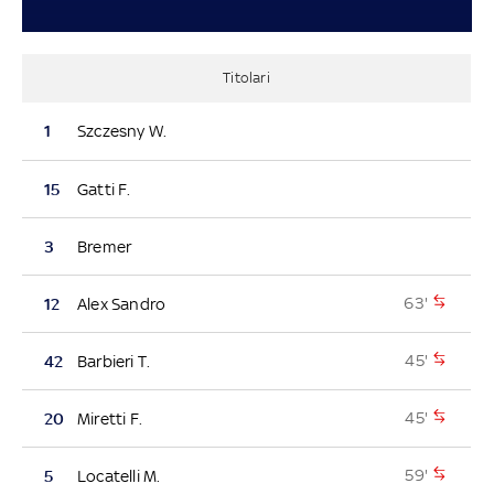
Titolari
1
Szczesny W.
15
Gatti F.
3
Bremer
63'
12
Alex Sandro
45'
42
Barbieri T.
45'
20
Miretti F.
59'
5
Locatelli M.