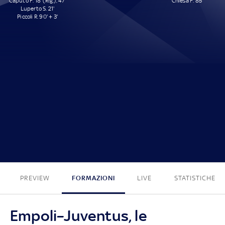
Caputo F. 18' (Rig.), 47'
Chiesa F. 85'
Luperto S. 21'
Piccoli R. 90' + 3'
4 - 1
PREVIEW
FORMAZIONI
LIVE
STATISTICHE
Empoli–Juventus, le