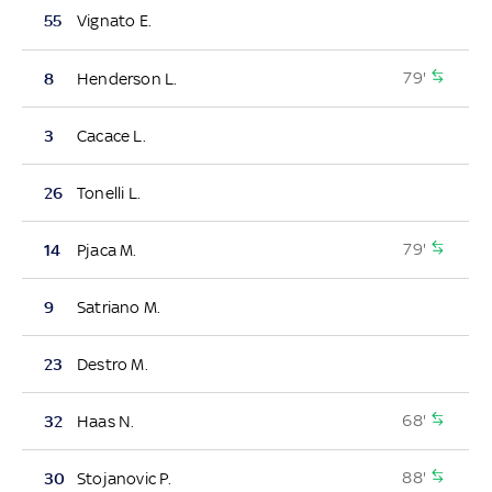
55
Vignato E.
79'
8
Henderson L.
3
Cacace L.
26
Tonelli L.
79'
14
Pjaca M.
9
Satriano M.
23
Destro M.
68'
32
Haas N.
88'
30
Stojanovic P.