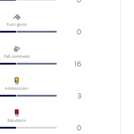
Fuori gioco
0
Falli commessi
16
Ammonizioni
3
Espulsioni
0