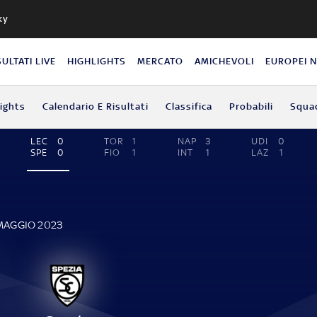
ky
SULTATI LIVE
HIGHLIGHTS
MERCATO
AMICHEVOLI
EUROPEI 
lights
Calendario E Risultati
Classifica
Probabili
Squa
LEC
0
TOR
1
NAP
3
UDI
0
SPE
0
FIO
1
INT
1
LAZ
1
 MAGGIO 2023