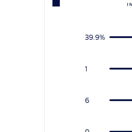
I 
39.9%
1
6
0