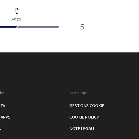
Angoli
5
izi:
Note legali:
 TV
GESTIONE COOKIE
 APPS
COOKIE POLICY
W
NOTE LEGALI