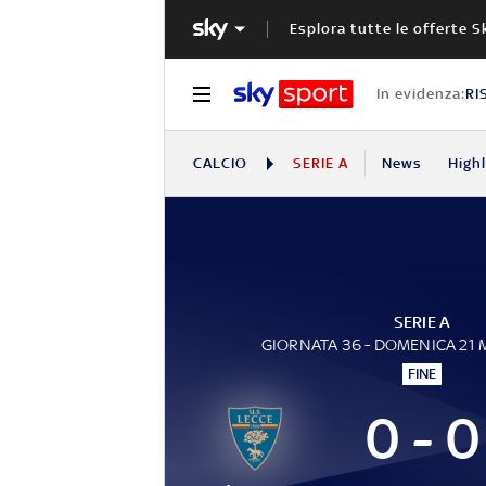
Esplora tutte le offerte S
In evidenza:
RI
CALCIO
SERIE A
News
High
SERIE A
GIORNATA 36 - DOMENICA 21
FINE
0 - 0