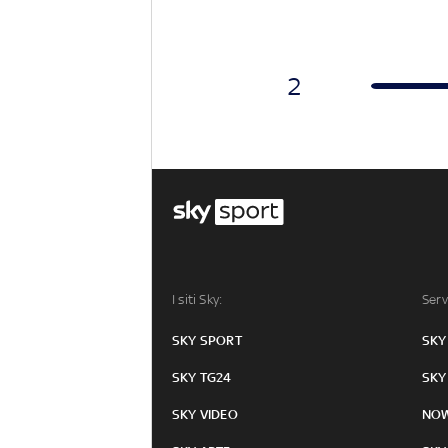
2
I siti Sky:
Serv
SKY SPORT
SKY
SKY TG24
SKY
SKY VIDEO
NO