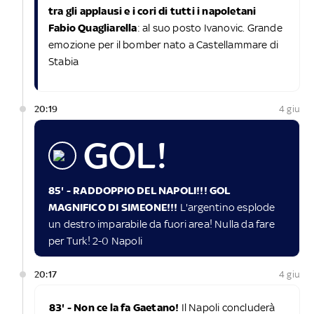
tra gli applausi e i cori di tutti i napoletani
Fabio Quagliarella
: al suo posto Ivanovic. Grande
emozione per il bomber nato a Castellammare di
Stabia
20:19
4 giu
GOL!
85' - RADDOPPIO DEL NAPOLI!!! GOL
MAGNIFICO DI SIMEONE!!!
L'argentino esplode
un destro imparabile da fuori area! Nulla da fare
per Turk! 2-0 Napoli
20:17
4 giu
83' - Non ce la fa Gaetano!
Il Napoli concluderà