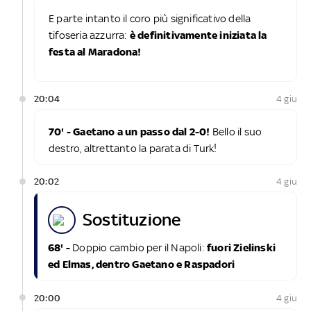
E parte intanto il coro più significativo della
tifoseria azzurra:
è definitivamente iniziata la
festa al Maradona!
20:04
4 giu
70' - Gaetano a un passo dal 2-0!
Bello il suo
destro, altrettanto la parata di Turk!
20:02
4 giu
sostituzione
68' -
Doppio cambio per il Napoli:
fuori Zielinski
ed Elmas, dentro Gaetano e Raspadori
20:00
4 giu