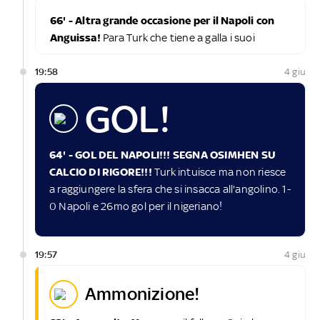
66' - Altra grande occasione per il Napoli con
Anguissa!
Para Turk che tiene a galla i suoi
19:58
4 giu
GOL!
64' - GOL DEL NAPOLI!!! SEGNA OSIMHEN SU
CALCIO DI RIGORE!!!
Turk intuisce ma non riesce
a raggiungere la sfera che si insacca all'angolino. 1-
0 Napoli e 26mo gol per il nigeriano!
19:57
4 giu
ammonizione!