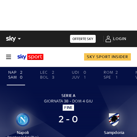
LOGIN
OFFERTE SKY
SKY SPORT INSIDER
NAP
2
LEC
2
UDI
0
ROM
2
SAM
0
BOL
3
JUV
1
SPE
1
SERIE A
GIORNATA 38 - DOM 4 GIU
FINE
2 - 0
Napoli
Sampdoria