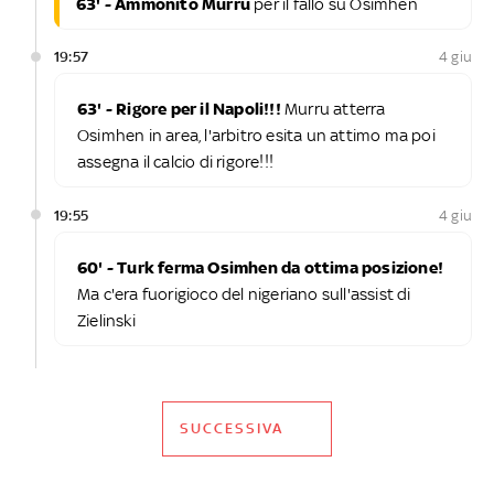
63' - Ammonito Murru
per il fallo su Osimhen
19:57
4 giu
63' - Rigore per il Napoli!!!
Murru atterra
Osimhen in area, l'arbitro esita un attimo ma poi
assegna il calcio di rigore!!!
19:55
4 giu
60' - Turk ferma Osimhen da ottima posizione!
Ma c'era fuorigioco del nigeriano sull'assist di
Zielinski
SUCCESSIVA