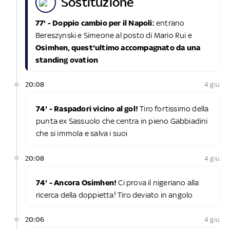
sostituzione
77' - Doppio cambio per il Napoli:
entrano
Bereszynski e Simeone al posto di Mario Rui e
Osimhen, quest'ultimo accompagnato da una
standing ovation
20:08
4 giu
74' - Raspadori vicino al gol!
Tiro fortissimo della
punta ex Sassuolo che centra in pieno Gabbiadini
che si immola e salva i suoi
20:08
4 giu
74' - Ancora Osimhen!
Ci prova il nigeriano alla
ricerca della doppietta! Tiro deviato in angolo
20:06
4 giu