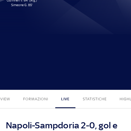
Osimhen V. 64' (Rig.)
Simeone G. 85'
2 - 0
EVIEW
FORMAZIONI
LIVE
STATISTICHE
HIGH
Napoli-Sampdoria 2-0, gol e