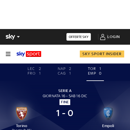
LOGIN
OFFERTE SKY
SKY SPORT INSIDER
LEC
2
NAP
2
TOR
1
FRO
1
CAG
1
EMP
0
SERIE A
GIORNATA 16 - SAB 16 DIC
FINE
1 - 0
Torino
Empoli