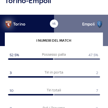
Torino-Empoli
Torino
Empoli
VS
I NUMERI DEL MATCH
Possesso palla
52.5%
47.5%
Tiri in porta
3
2
Tiri totali
10
7
Pali / Traverse