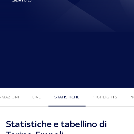
Zapata D. 25'
1 - 0
RMAZIONI
LIVE
STATISTICHE
HIGHLIGHTS
N
Statistiche e tabellino di