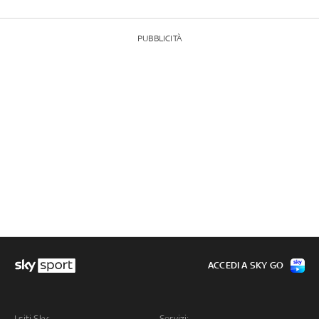
PUBBLICITÀ
ACCEDI A SKY GO
I siti Sky:
Servizi: