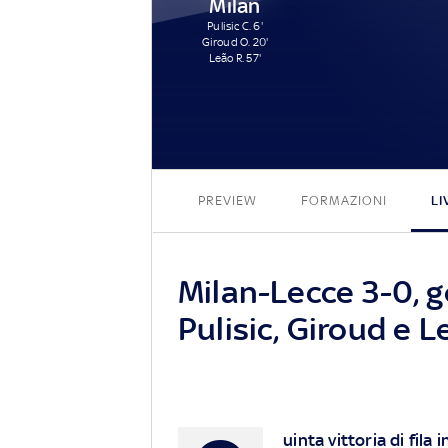
Milan
Pulisic C. 6'
Giroud O. 20'
Leão R. 57'
PREVIEW
FORMAZIONI
LI
Milan-Lecce 3-0, go
Pulisic, Giroud e L
uinta vittoria di fila