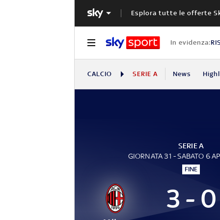
Esplora tutte le offerte S
In evidenza:
RI
CALCIO
SERIE A
News
High
SERIE A
GIORNATA 31 - SABATO 6 A
FINE
3 - 0