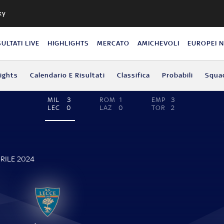
ky
SULTATI LIVE
HIGHLIGHTS
MERCATO
AMICHEVOLI
EUROPEI 
lights
Calendario E Risultati
Classifica
Probabili
Squa
MIL
3
ROM
1
EMP
3
LEC
0
LAZ
0
TOR
2
PRILE 2024