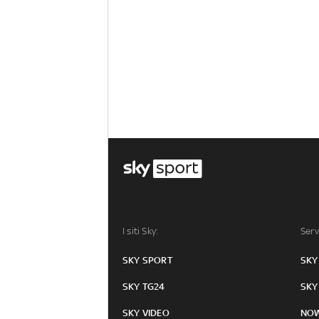
I siti Sky:
Serv
SKY SPORT
SKY
SKY TG24
SKY
SKY VIDEO
NO