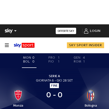
LOGIN
OFFERTE SKY
SKY SPORT INSIDER
MON
0
FRO
1
GEN
4
BOL
0
FIO
1
ROM
1
SERIE A
GIORNATA 6 - GIO 28 SET
FINE
0 - 0
Monza
Bologna