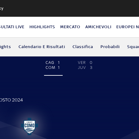
ky
SULTATI LIVE
HIGHLIGHTS
MERCATO
AMICHEVOLI
EUROPEI 
lights
Calendario E Risultati
Classifica
Probabili
Squa
CAG
1
VER
0
COM
1
JUV
3
GOSTO 2024