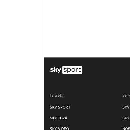
I siti Sky:
Serv
SKY SPORT
SKY
SKY TG24
SKY
SKY VIDEO
NO