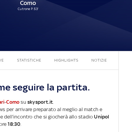
Como
Cutrone P. 53'
1 - 1
VE
STATISTICHE
HIGHLIGHTS
NOTIZIE
e seguire la partita.
ari
-
Como
su
skysport.it
.
ews per arrivare preparato al meglio al match e
ve dell’incontro che si giocherà allo stadio
Unipol
 ore
18:30
.