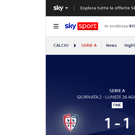
Esplora tutte le offerte S
In evidenza:
RI
CALCIO
SERIE A
News
High
SERIE A
GIORNATA 2 - LUNEDÌ 26 A
FINE
1 - 1