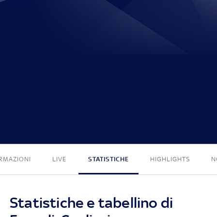
0 - 0
RMAZIONI
LIVE
STATISTICHE
HIGHLIGHTS
N
Statistiche e tabellino di