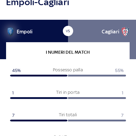
Empoli-Cagliari
Empoli
Cagliari
VS
I NUMERI DEL MATCH
Possesso palla
45%
55%
Tiri in porta
1
1
Tiri totali
7
7