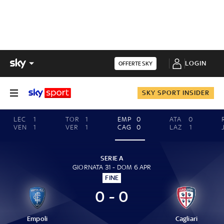
LOGIN
OFFERTE SKY
SKY SPORT INSIDER
LEC
1
TOR
1
EMP
0
ATA
0
VEN
1
VER
1
CAG
0
LAZ
1
SERIE A
GIORNATA 31 - DOM 6 APR
FINE
0 - 0
Empoli
Cagliari