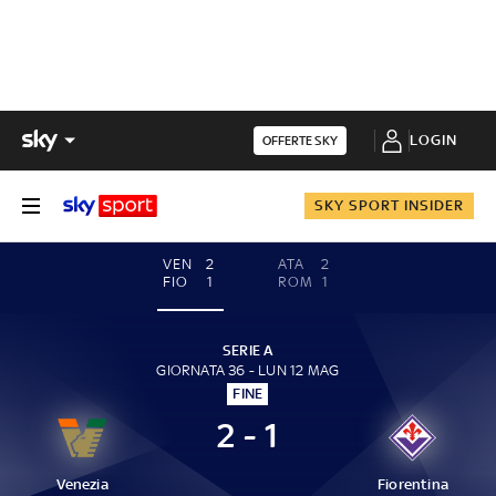
LOGIN
OFFERTE SKY
SKY SPORT INSIDER
VEN
2
ATA
2
FIO
1
ROM
1
SERIE A
GIORNATA 36 - LUN 12 MAG
FINE
2 - 1
Venezia
Fiorentina