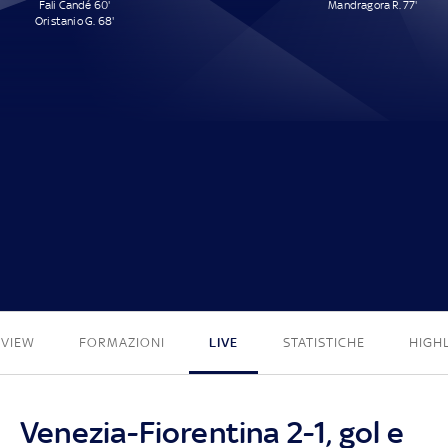
Fali Candé 60'
Mandragora R. 77'
Oristanio G. 68'
2 - 1
EVIEW
FORMAZIONI
LIVE
STATISTICHE
HIGH
Venezia-Fiorentina 2-1, gol e