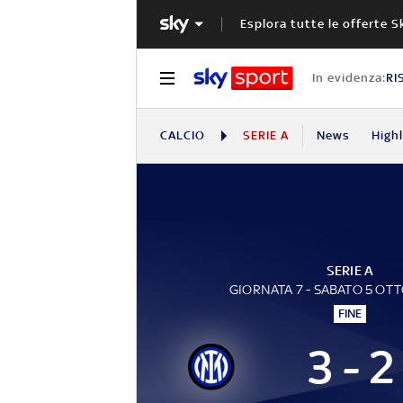
Esplora tutte le offerte S
In evidenza:
RI
CALCIO
SERIE A
News
High
SERIE A
GIORNATA 7 - SABATO 5 OT
FINE
3 - 2