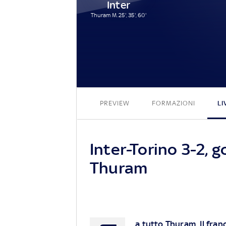
Inter
Thuram M. 25', 35', 60'
PREVIEW
FORMAZIONI
LI
Inter-Torino 3-2, g
Thuram
a tutto Thuram. Il fran