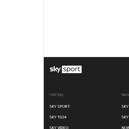
I siti Sky:
Serv
SKY SPORT
SKY
SKY TG24
SKY
SKY VIDEO
NO