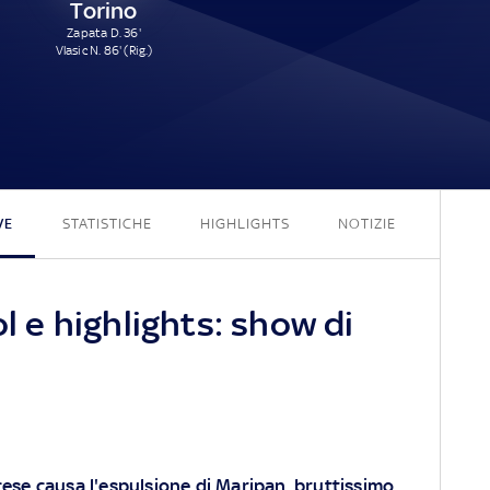
Torino
Zapata D. 36'
Vlasic N. 86' (Rig.)
3 - 2
VE
STATISTICHE
HIGHLIGHTS
NOTIZIE
ol e highlights: show di
cese causa l'espulsione di Maripan, bruttissimo