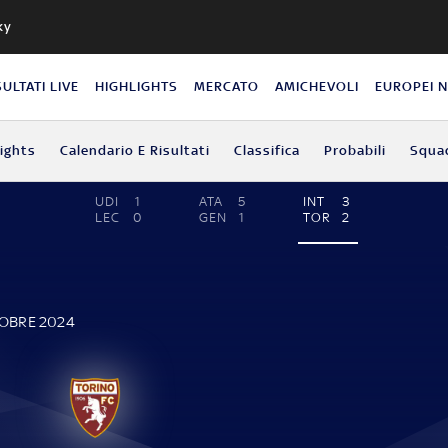
ky
SULTATI LIVE
HIGHLIGHTS
MERCATO
AMICHEVOLI
EUROPEI 
lights
Calendario E Risultati
Classifica
Probabili
Squa
UDI
1
ATA
5
INT
3
LEC
0
GEN
1
TOR
2
TOBRE 2024