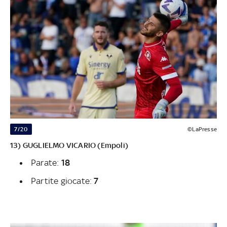
7/20
©LaPresse
13) GUGLIELMO VICARIO (Empoli)
Parate:
18
Partite giocate:
7