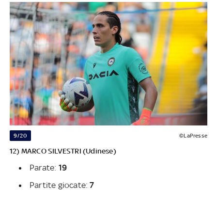
9/20
©LaPresse
12) MARCO SILVESTRI (Udinese)
Parate:
19
Partite giocate:
7