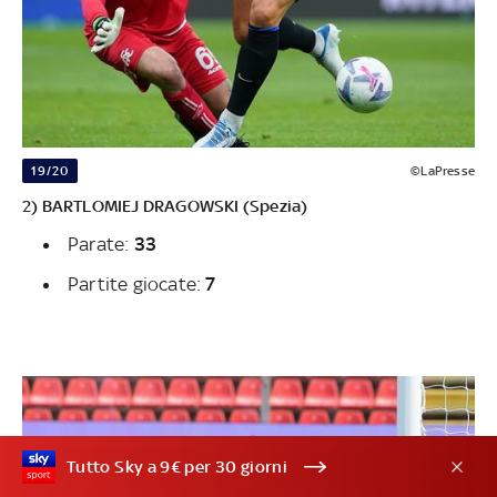
19/20
©LaPresse
2) BARTLOMIEJ DRAGOWSKI (Spezia)
Parate:
33
Partite giocate:
7
Tutto Sky a 9€ per 30 giorni