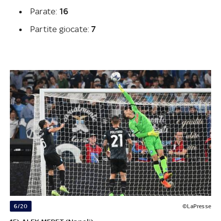
Parate:
16
Partite giocate:
7
6/20
©LaPresse