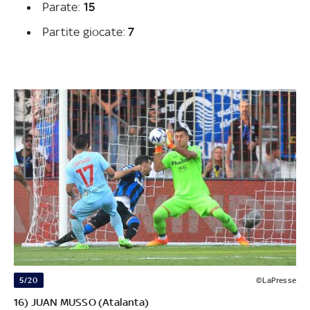
Parate:
15
Partite giocate:
7
5/20
©LaPresse
16) JUAN MUSSO (Atalanta)