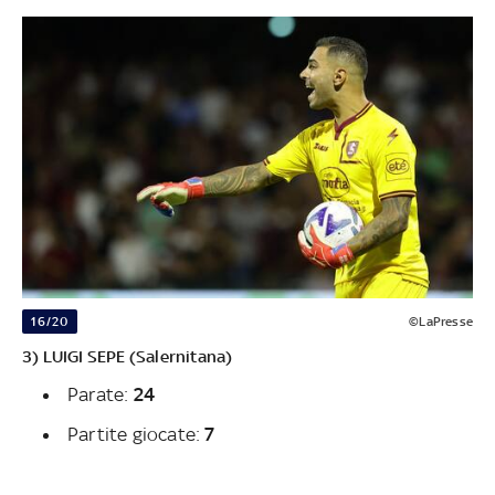
16/20
©LaPresse
3) LUIGI SEPE (Salernitana)
Parate:
24
Partite giocate:
7