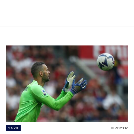
13/20
©LaPresse