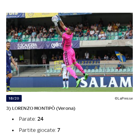
18/20
©LaPresse
3) LORENZO MONTIPÒ (Verona)
Parate:
24
Partite giocate:
7