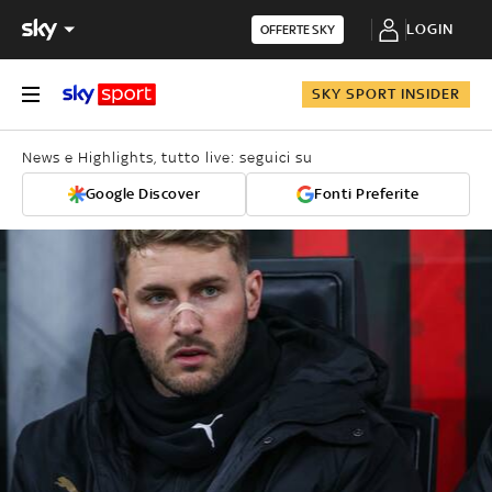
LOGIN
OFFERTE SKY
SKY SPORT INSIDER
News e Highlights, tutto live: seguici su
Google Discover
Fonti Preferite