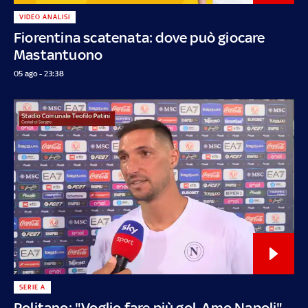
VIDEO ANALISI
Fiorentina scatenata: dove può giocare
Mastantuono
05 ago - 23:38
SERIE A
Politano: "Voglio fare più gol. Amo Napoli"