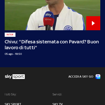
INTER
Chivu: "Difesa sistemata con Pavard? Buon
lavoro di tutti"
05 ago - 18:50
ACCEDI A SKY GO
I siti Sky:
Servizi:
SKY SPORT
SKY TV