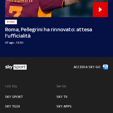
ROMA
Roma, Pellegrini ha rinnovato: attesa
l'ufficialità
07 ago - 13:30
ACCEDI A SKY GO
I siti Sky:
Servizi:
SKY SPORT
SKY TV
SKY TG24
SKY APPS