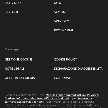
SKY VIDEO
NOW
SKY ARTE
SKY BAR
SPAZI SKY
PROGRAMMI
Note legali:
GESTIONE COOKIE
COOKIE POLICY
NOTE LEGALI
DICHIARAZIONE DI ACCESSIBILITÀ
OFFERTA SKY MEDIA
CORPORATE
Per il consumatore clicca qui per i
Moduli, Condizioni contrattuali
,
Privacy &
Cookies
,
informazioni sulle modifiche contrattuali
o per
trasparenza
tariffaria
,
assistenza
e
contatti
. Tutti i marchi Sky e i diritti di proprietà
intellettuale in essi contenuti, sono di proprietà di Sky international AG e sono