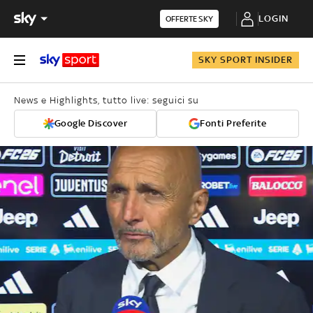
LOGIN
OFFERTE SKY
SKY SPORT INSIDER
News e Highlights, tutto live: seguici su
Google Discover
Fonti Preferite