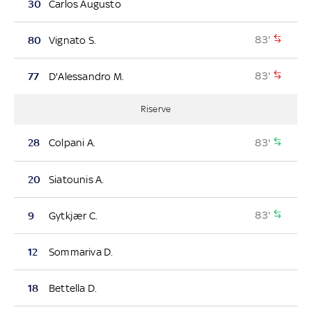
30
Carlos Augusto
83'
80
Vignato S.
83'
77
D'Alessandro M.
Riserve
83'
28
Colpani A.
20
Siatounis A.
83'
9
Gytkjær C.
12
Sommariva D.
18
Bettella D.