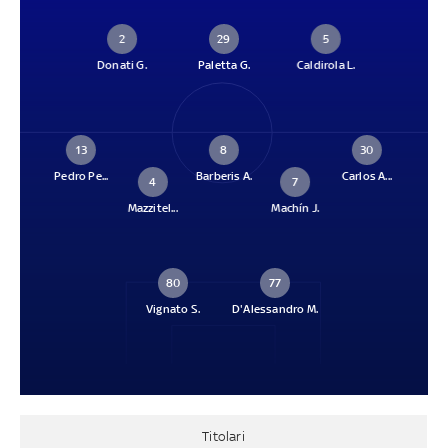
2
29
5
Donati G.
Paletta G.
Caldirola L.
13
8
30
Pedro Pe...
Barberis A.
Carlos A...
4
7
Mazzitel...
Machín J.
80
77
Vignato S.
D'Alessandro M.
Titolari