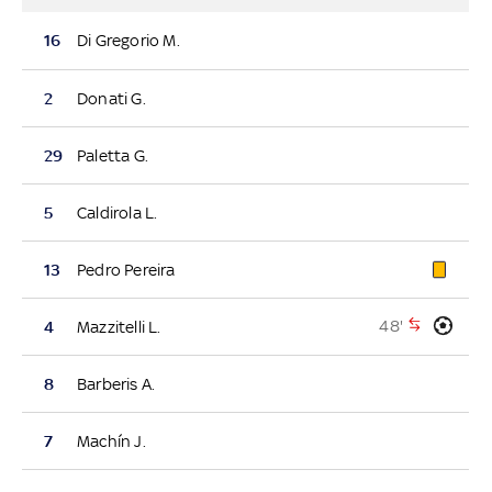
16
Di Gregorio M.
2
Donati G.
29
Paletta G.
5
Caldirola L.
13
Pedro Pereira
48'
4
Mazzitelli L.
8
Barberis A.
7
Machín J.