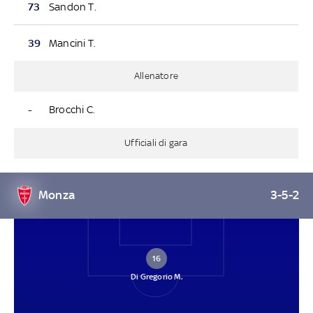
73
Sandon T.
39
Mancini T.
Allenatore
-
Brocchi C.
Ufficiali di gara
Monza
3-5-2
16
Di Gregorio M.