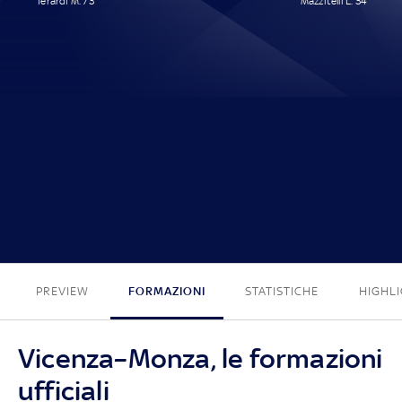
Ierardi M. 73'
Mazzitelli L. 34'
1 - 1
PREVIEW
FORMAZIONI
STATISTICHE
HIGHL
Vicenza–Monza, le formazioni
ufficiali