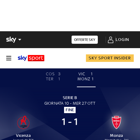
LOGIN
OFFERTE SKY
SKY SPORT INSIDER
COS
3
VIC
1
TER
1
MONZ
1
SERIE B
GIORNATA 10 - MER 27 OTT
FINE
1 - 1
Vicenza
Monza