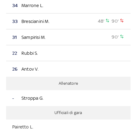
34
Marrone L.
48'
90'
33
Brescianini M.
90'
31
Sampirisi M.
22
Rubbi S.
26
Antov V.
Allenatore
-
Stroppa G.
Ufficiali di gara
Pairetto L.