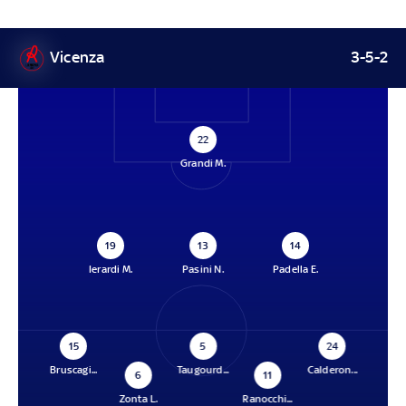
Vicenza
3-5-2
22
Grandi M.
19
13
14
Ierardi M.
Pasini N.
Padella E.
15
5
24
Bruscagi...
Taugourd...
Calderon...
6
11
Zonta L.
Ranocchi...