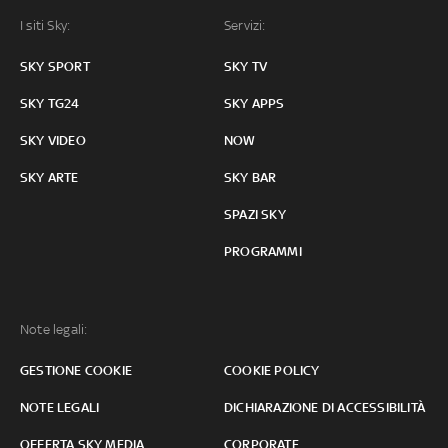
I siti Sky:
Servizi:
SKY SPORT
SKY TV
SKY TG24
SKY APPS
SKY VIDEO
NOW
SKY ARTE
SKY BAR
SPAZI SKY
PROGRAMMI
Note legali:
GESTIONE COOKIE
COOKIE POLICY
NOTE LEGALI
DICHIARAZIONE DI ACCESSIBILITÀ
OFFERTA SKY MEDIA
CORPORATE