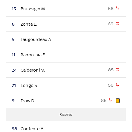
58'
15
Bruscagin M.
69'
6
Zonta L.
5
Taugourdeau A.
11
Ranocchia F.
85'
24
Calderoni M.
58'
21
Longo S.
85'
9
Diaw D.
Riserve
98
Confente A.