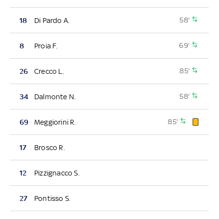
58'
18
Di Pardo A.
69'
8
Proia F.
85'
26
Crecco L.
58'
34
Dalmonte N.
85'
69
Meggiorini R.
17
Brosco R.
12
Pizzignacco S.
27
Pontisso S.