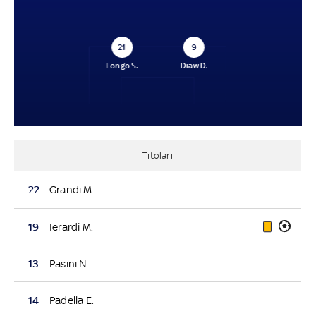
21
9
Longo S.
Diaw D.
Titolari
22
Grandi M.
19
Ierardi M.
13
Pasini N.
14
Padella E.