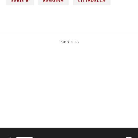
SERIE B
REGGINA
CITTADELLA
PUBBLICITÀ