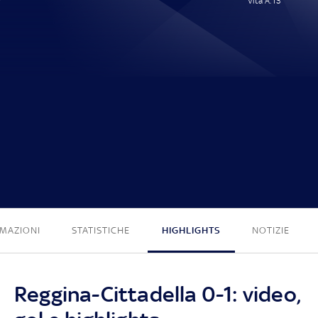
Vita A. 13'
0 - 1
MAZIONI
STATISTICHE
HIGHLIGHTS
NOTIZIE
Reggina-Cittadella 0-1: video,