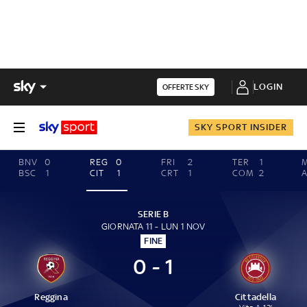
LOGIN
OFFERTE SKY
SKY SPORT INSIDER
BNV
0
REG
0
FRI
2
TER
1
BSC
1
CIT
1
CRT
1
COM
2
A
SERIE B
GIORNATA 11 - LUN 1 NOV
FINE
0 - 1
Reggina
Cittadella