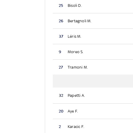
25
Bisoli D.
26
Bertagnoli M.
37
Léris M.
9
Moreo S.
27
Tramoni M.
32
Papetti A.
20
Aye F.
2
Karacic F.