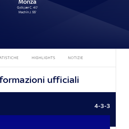
Monza
Gytkjær C. 40'
Machín J. 55'
0 - 2
ATISTICHE
HIGHLIGHTS
NOTIZIE
formazioni ufficiali
4-3-3