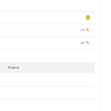
74'
45'
Riserve