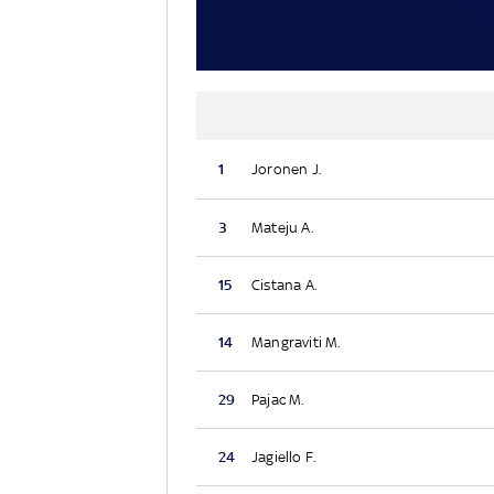
1
Joronen J.
3
Mateju A.
15
Cistana A.
14
Mangraviti M.
29
Pajac M.
24
Jagiello F.