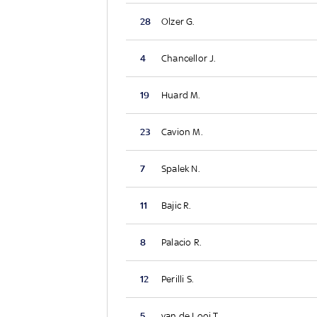
28
Olzer G.
4
Chancellor J.
19
Huard M.
23
Cavion M.
7
Spalek N.
11
Bajic R.
8
Palacio R.
12
Perilli S.
5
van de Looi T.