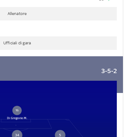
Allenatore
Ufficiali di gara
3-5-2
16
Di Gregorio M.
34
5