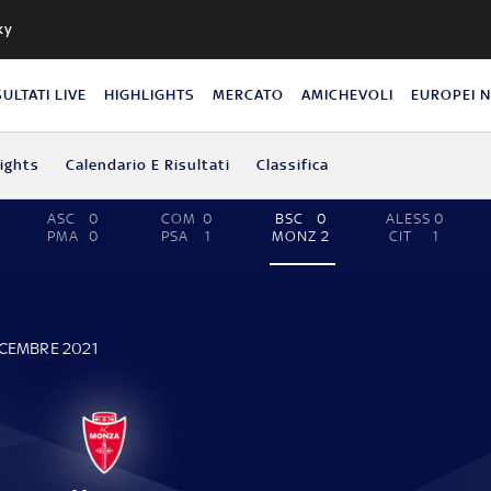
ky
SULTATI LIVE
HIGHLIGHTS
MERCATO
AMICHEVOLI
EUROPEI 
lights
Calendario E Risultati
Classifica
ASC
0
COM
0
BSC
0
ALESS
0
PMA
0
PSA
1
MONZ
2
CIT
1
ICEMBRE 2021