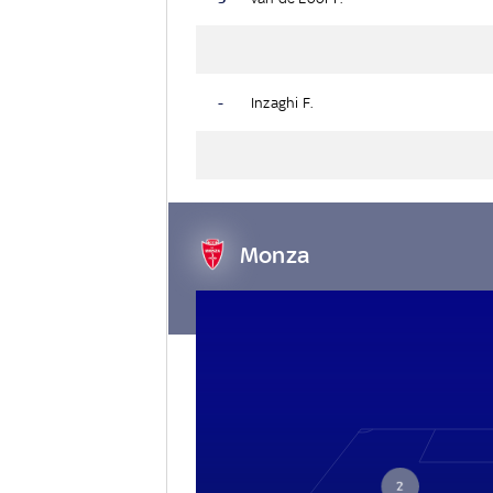
-
Inzaghi F.
Monza
2