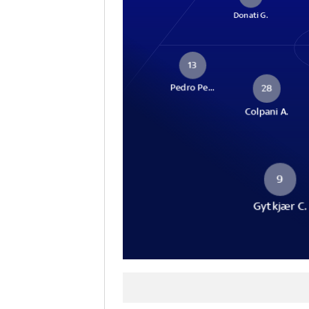
Donati G.
13
Pedro Pe...
28
Colpani A.
9
Gytkjær C.