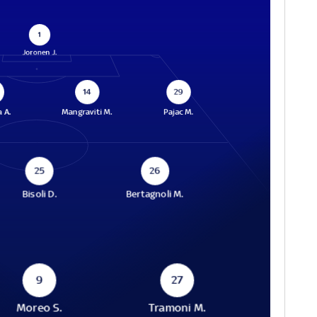
1
Joronen J.
14
29
 A.
Mangraviti M.
Pajac M.
25
26
Bisoli D.
Bertagnoli M.
9
27
Moreo S.
Tramoni M.