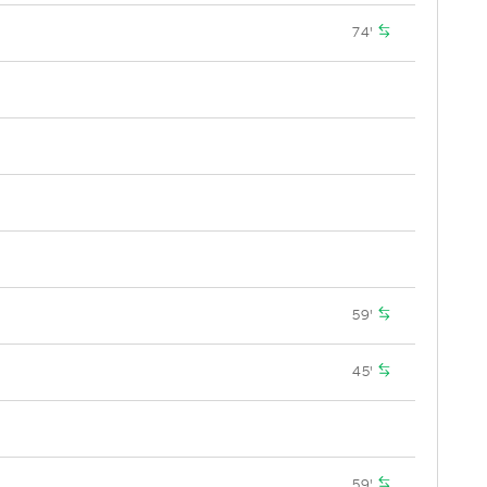
74'
59'
45'
59'