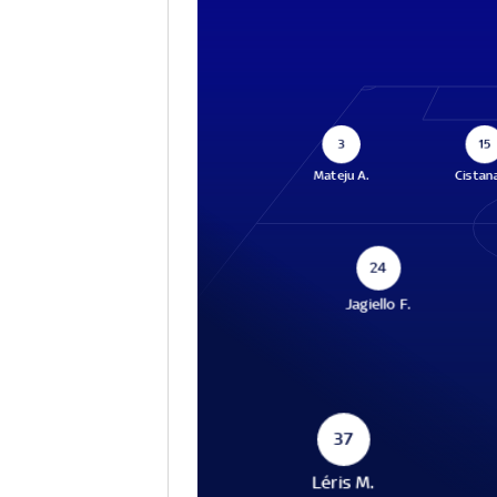
3
15
Mateju A.
Cistana
24
Jagiello F.
37
Léris M.