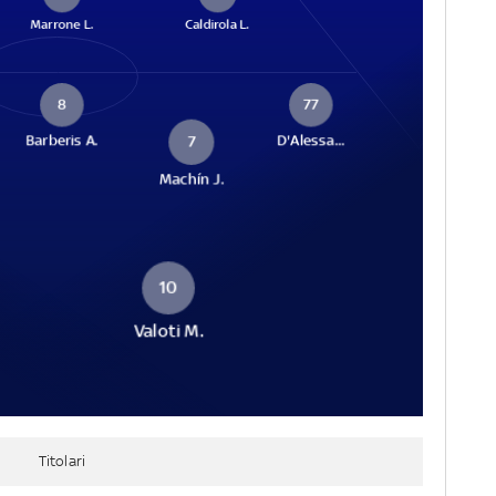
Marrone L.
Caldirola L.
8
77
Barberis A.
D'Alessa...
7
Machín J.
10
Valoti M.
Titolari