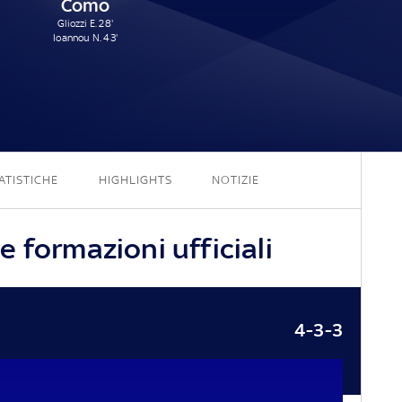
Como
Gliozzi E. 28'
Ioannou N. 43'
1 - 2
ATISTICHE
HIGHLIGHTS
NOTIZIE
 formazioni ufficiali
4-3-3