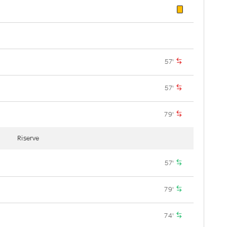
57'
57'
79'
Riserve
57'
79'
74'