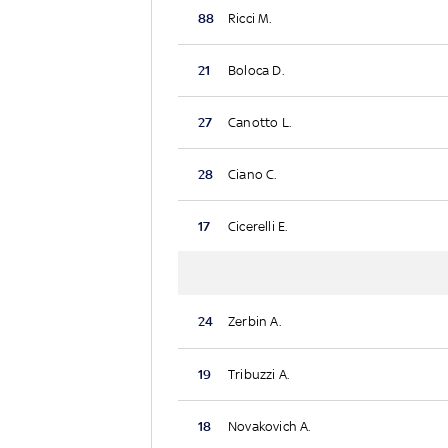
88
Ricci M.
21
Boloca D.
27
Canotto L.
28
Ciano C.
17
Cicerelli E.
24
Zerbin A.
19
Tribuzzi A.
18
Novakovich A.