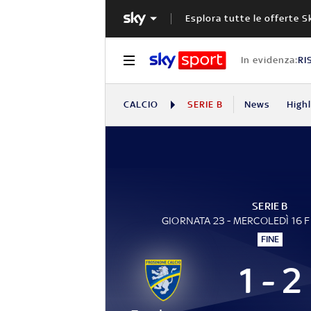
Esplora tutte le offerte S
In evidenza:
RI
CALCIO
SERIE B
News
High
SERIE B
GIORNATA 23 - MERCOLEDÌ 16 
FINE
1 - 2