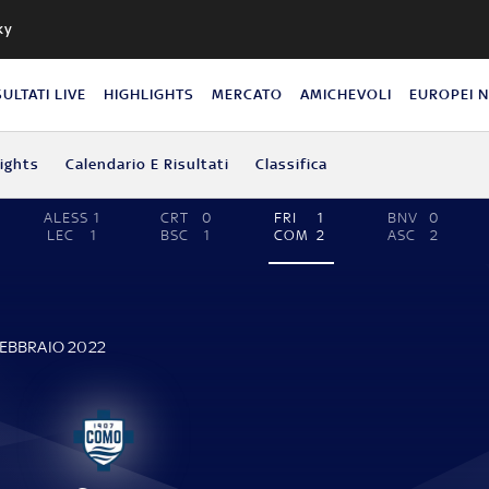
ky
SULTATI LIVE
HIGHLIGHTS
MERCATO
AMICHEVOLI
EUROPEI 
lights
Calendario E Risultati
Classifica
ALESS
1
CRT
0
FRI
1
BNV
0
LEC
1
BSC
1
COM
2
ASC
2
FEBBRAIO 2022