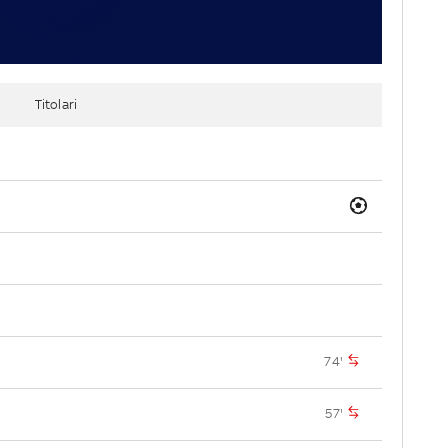
Titolari
74'
57'