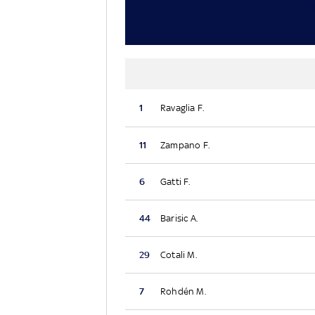
1
Ravaglia F.
11
Zampano F.
6
Gatti F.
44
Barisic A.
29
Cotali M.
7
Rohdén M.