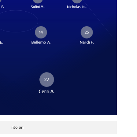
 F.
Solini M.
Nicholas Io...
14
25
E.
Bellemo A.
Nardi F.
27
Cerri A.
Titolari