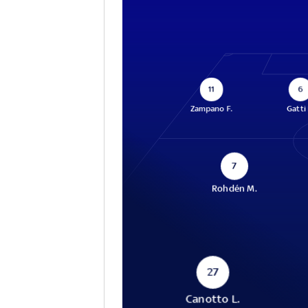
11
6
Zampano F.
Gatti 
7
Rohdén M.
27
Canotto L.