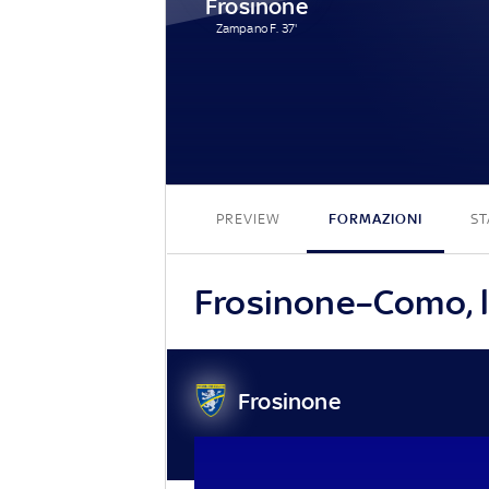
Frosinone
Zampano F. 37'
PREVIEW
FORMAZIONI
ST
Frosinone–Como, le
Frosinone