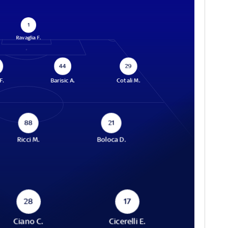
1
Ravaglia F.
44
29
F.
Barisic A.
Cotali M.
88
21
Ricci M.
Boloca D.
28
17
Ciano C.
Cicerelli E.