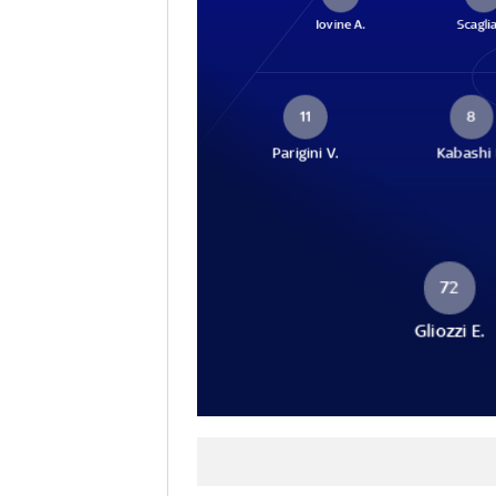
Iovine A.
Scaglia
11
8
Parigini V.
Kabashi 
72
Gliozzi E.