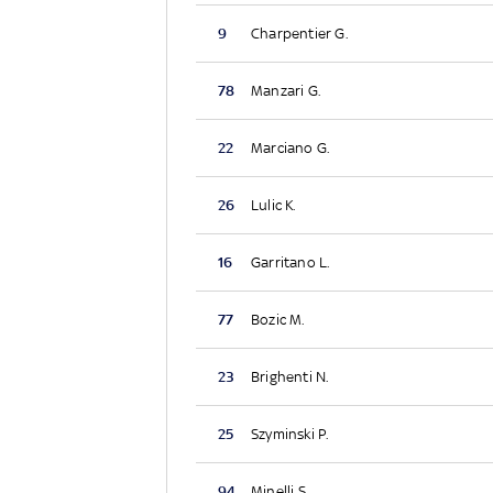
9
Charpentier G.
78
Manzari G.
22
Marciano G.
26
Lulic K.
16
Garritano L.
77
Bozic M.
23
Brighenti N.
25
Szyminski P.
94
Minelli S.