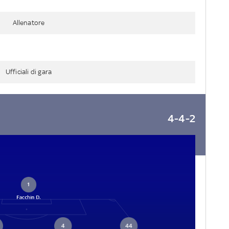
Allenatore
Ufficiali di gara
4-4-2
1
Facchin D.
4
44