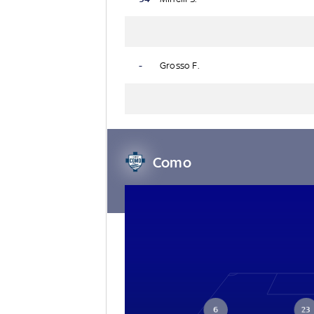
-
Grosso F.
Como
6
23