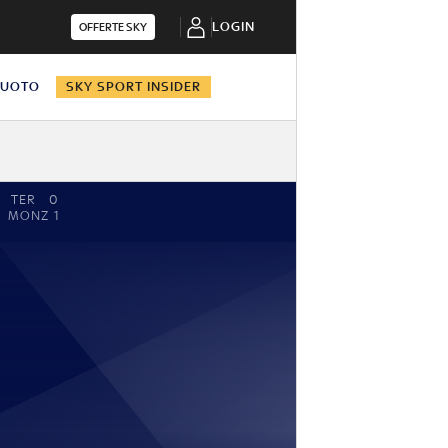
LOGIN
OFFERTE SKY
NUOTO
SKY SPORT INSIDER
TER
0
MONZ
1