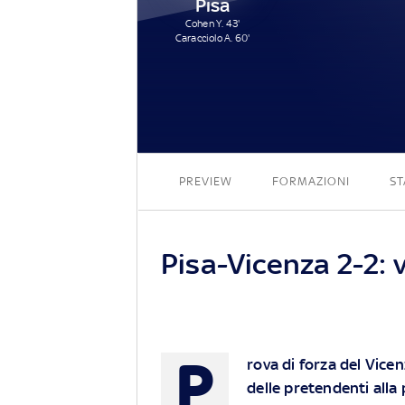
Pisa
Cohen Y. 43'
Caracciolo A. 60'
PREVIEW
FORMAZIONI
ST
Pisa-Vicenza 2-2: v
P
rova di forza del Vicen
delle pretendenti alla