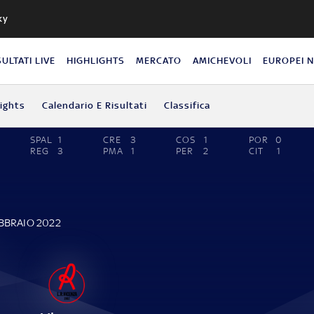
ky
SULTATI LIVE
HIGHLIGHTS
MERCATO
AMICHEVOLI
EUROPEI 
lights
Calendario E Risultati
Classifica
SPAL
1
CRE
3
COS
1
POR
0
REG
3
PMA
1
PER
2
CIT
1
EBBRAIO 2022