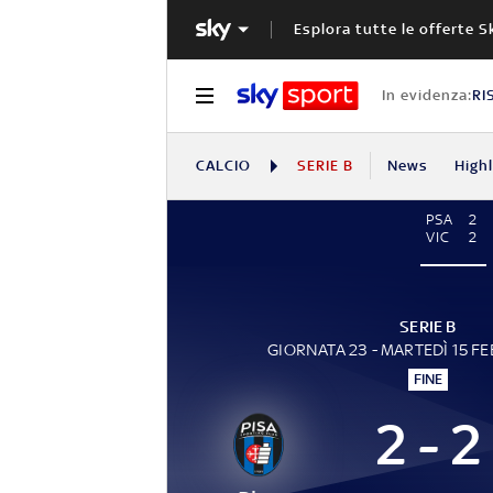
Esplora tutte le offerte S
In evidenza:
RI
CALCIO
SERIE B
News
High
PSA
2
VIC
2
SERIE B
GIORNATA 23 - MARTEDÌ 15 F
FINE
2 - 2