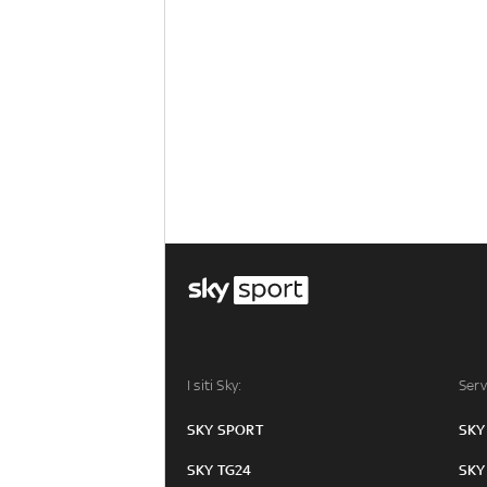
I siti Sky:
Serv
SKY SPORT
SKY
SKY TG24
SKY