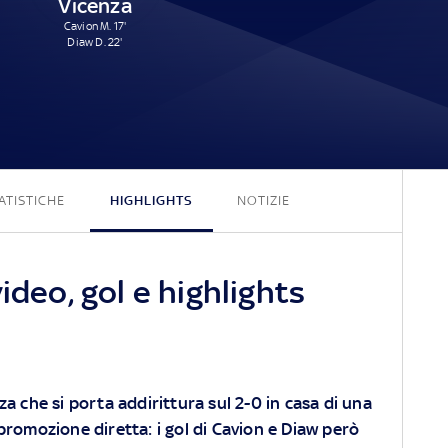
Vicenza
Cavion M. 17'
Diaw D. 22'
2 - 2
ATISTICHE
HIGHLIGHTS
NOTIZIE
ideo, gol e highlights
za che si porta addirittura sul 2-0 in casa di una
 promozione diretta: i gol di Cavion e Diaw però