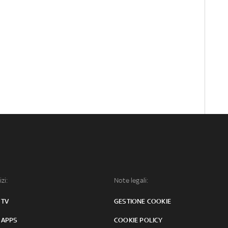
izi:
Note legali:
 TV
GESTIONE COOKIE
 APPS
COOKIE POLICY